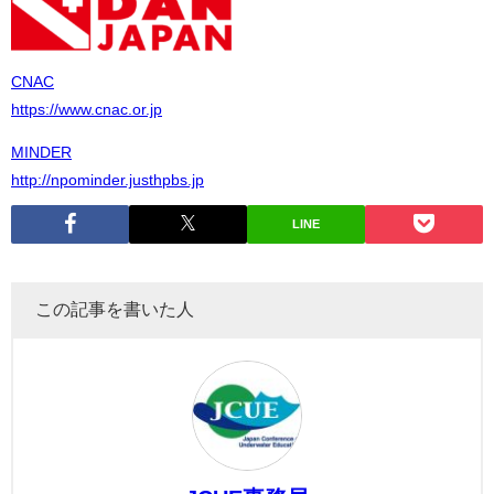
CNAC
https://www.cnac.or.jp
MINDER
http://npominder.justhpbs.jp
LINE
この記事を書いた人