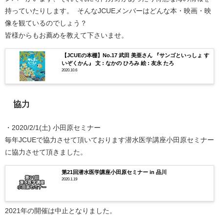
持っていたりします。 そんなJCUEメンバーはどんな本・映画・映
像を観ているのでしょう？
皆様からもお薦めを教えて下さいませ。
【JCUEの本棚】No.17 武田 美亜さん 『サンゴといっしょ す
いぞくかん』 文 : なかの ひろみ 絵 : 友永 たろ
2020.10.6
協力
・2020/2/1(土) 小田原セミナー
毎年JCUEで協力させて頂いております潜水医学講座小田原セミナー
に協力させて頂きました。
第21回潜水医学講座小田原セミナー in 品川
2020.1.19
2021年の開催は中止となりました。