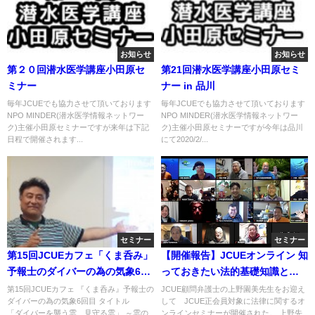
お知らせ
お知らせ
第２０回潜水医学講座小田原セ
第21回潜水医学講座小田原セミ
ミナー
ナー in 品川
毎年JCUEでも協力させて頂いております
毎年JCUEでも協力させて頂いております
NPO MINDER(潜水医学情報ネットワー
NPO MINDER(潜水医学情報ネットワー
ク)主催小田原セミナーですが来年は下記
ク)主催小田原セミナーですが今年は品川
日程で開催されます...
にて2020/2/...
セミナー
セミナー
第15回JCUEカフェ「くま呑み」
【開催報告】JCUEオンライン 知
予報士のダイバーの為の気象6回
っておきたい法的基礎知識と面
目「ダイバーを襲う雲、見守る
白話や外国人のこと
第15回JCUEカフェ 『くま呑み』予報士の
JCUE顧問弁護士の上野園美先生をお迎え
ダイバーの為の気象6回目 タイトル
して JCUE正会員対象に法律に関するオ
雲」〜雲のいろいろ〜
「ダイバーを襲う雲、見守る雲」 ～雲の
ンラインセミナーが開催された。 上野先