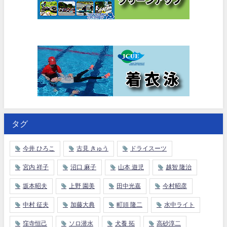
タグ
今井 ひろこ
古見 きゅう
ドライスーツ
宮内 祥子
沼口 麻子
山本 遊児
越智 隆治
坂本昭夫
上野 園美
田中光嘉
今村昭彦
中村 征夫
加藤大典
町頭 隆二
水中ライト
窪寺恒己
ソロ潜水
犬養 拓
高砂淳二