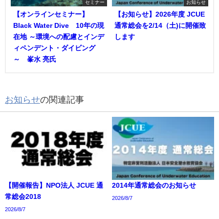
セミナー
お知らせ
【オンラインセミナー】
【お知らせ】2026年度 JCUE
Black Water Dive®10年の現
通常総会を2/14（土)に開催致
在地 ～環境への配慮とインデ
します
ィペンデント・ダイビング
～ 峯水 亮氏
お知らせ
の関連記事
【開催報告】NPO法人 JCUE 通
2014年通常総会のお知らせ
常総会2018
2026/8/7
2026/8/7