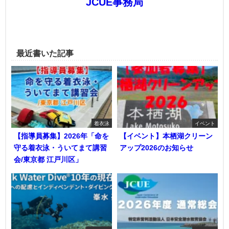
JCUE事務局
最近書いた記事
着衣泳
イベント
【指導員募集】2026年「命を
【イベント】本栖湖クリーン
守る着衣泳・ういてまて講習
アップ2026のお知らせ
会/東京都 江戸川区」