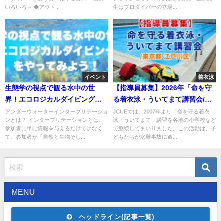
いろいろ～ ◆アウト...
生はプロダイバーの立場...
イベント
着衣泳
生態学の視点で観る水中の世
【指導員募集】2026年「命を守
界！エコロジカルダイビングを
る着衣泳・ういてまて講習会/東
やってみよう！ ～アンダーウォ
京都 江戸川区」
アンダーウォーターインタープリテーショ
JCUEでは、2007年より「命を守る着衣
ンとは？ インタープリテーションとは、
泳・ういてまて」講習を各地の小学校など
ーターインタープリテーション
参加者に単に情報を与えるだけではなく
で継続してまいりました。この活動は、子
の第一歩～
て、参加者が「自然と生物そし...
どもたちが水難事故に遭...
MENU
ヘッドライン(記事一覧)