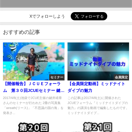
Xでフォローしよう
おすすめの記事
セミナー
会員限定
【開催報告】ＪＣＵＥフォーラ
【会員限定動画】ミッドナイト
ム 第３０回JCUEセミナー 鍵井
ダイブの魅力
靖章フォト＆トーク ～私の大切
2017/4/8(土)池袋でJCUE主催の鍵井靖章
この記事は2017/4/8(土)に開催された
さんのセミナーが行われた 2冊の写真集
JCUEフォーラム『ミッドナイトダイブの
なフォトフィールドで生まれた
「wreath(リース)」「不思議の国の海」を
魅力』の講演を動画で編集したものです。
新しい写真集 ～
発表さ...
ミッドナイトダイブ...