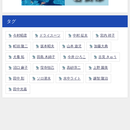
タグ
今村昭彦
ドライスーツ
中村 征夫
宮内 祥子
町頭 隆二
坂本昭夫
山本 遊児
加藤大典
犬養 拓
田島 木綿子
今井 ひろこ
古見 きゅう
沼口 麻子
窪寺恒己
高砂淳二
上野 園美
田中 彰
ソロ潜水
水中ライト
越智 隆治
田中光嘉