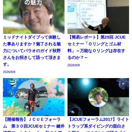
ミッドナイトダイブって体験し
【簡易レポート】第29回 JCUE
た事ありますか？魅了される魅
セミナー「Ｏリングとゴム材
力についてパラオのガイド秋野
料」～万能なＯリングは存在す
さんをお招きして語って頂きま
るのか？～
す。
2026/8/8
2026/8/8
【開催報告】ＪＣＵＥフォーラ
【JCUEフォーラム2017】ライト
ム 第３０回JCUEセミナー 鍵井
トラップ系ダイビングの面白さ