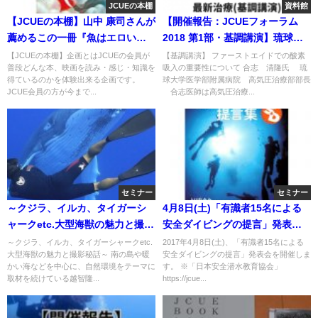
JCUEの本棚
資料館
【JCUEの本棚】山中 康司さんが
【開催報告：JCUEフォーラム
薦めるこの一冊『魚はエロい』
2018 第1部・基調講演】琉球大
著者 : 瓜生知史
学医学部附属病院 公開講座 減圧
【JCUEの本棚】企画とはJCUEの会員が
【基調講演】 ファーストエイドでの酸素
普段どんな本、映画を読み・感じ・知識を
吸入の重要性について 合志 清隆氏 琉
障害のファーストエイドと最新
得ているのかを体験出来る企画です。
球大学医学部附属病院 高気圧治療部部長
治療
JCUE会員の方が今まで...
合志医師は高気圧治療...
セミナー
セミナー
～クジラ、イルカ、タイガーシ
4月8日(土)「有識者15名による
ャークetc.大型海獣の魅力と撮影
安全ダイビングの提言」発表会
秘話～
を開催します
～クジラ、イルカ、タイガーシャークetc.
2017年4月8日(土)、「有識者15名による
大型海獣の魅力と撮影秘話～ 南の島や暖
安全ダイビングの提言」発表会を開催しま
かい海などを中心に、自然環境をテーマに
す。 ※「日本安全潜水教育協会」
取材を続けている越智隆...
https://jcue...