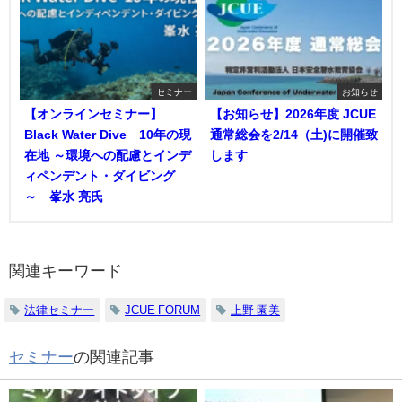
セミナー
お知らせ
【オンラインセミナー】
【お知らせ】2026年度 JCUE
Black Water Dive®10年の現
通常総会を2/14（土)に開催致
在地 ～環境への配慮とインデ
します
ィペンデント・ダイビング
～ 峯水 亮氏
関連キーワード
法律セミナー
JCUE FORUM
上野 園美
セミナー
の関連記事