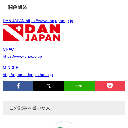
関係団体
DAN JAPAN https://www.danjapan.gr.jp
CNAC
https://www.cnac.or.jp
MINDER
http://npominder.justhpbs.jp
LINE
この記事を書いた人