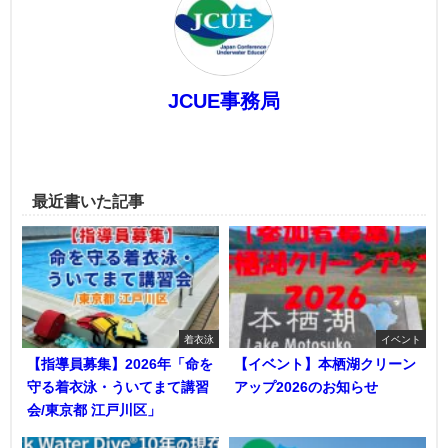
JCUE事務局
最近書いた記事
着衣泳
イベント
【指導員募集】2026年「命を
【イベント】本栖湖クリーン
守る着衣泳・ういてまて講習
アップ2026のお知らせ
会/東京都 江戸川区」