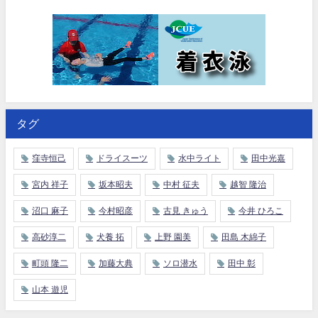
タグ
窪寺恒己
ドライスーツ
水中ライト
田中光嘉
宮内 祥子
坂本昭夫
中村 征夫
越智 隆治
沼口 麻子
今村昭彦
古見 きゅう
今井 ひろこ
高砂淳二
犬養 拓
上野 園美
田島 木綿子
町頭 隆二
加藤大典
ソロ潜水
田中 彰
山本 遊児