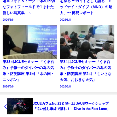
靖章フォト＆トーク ～私の大切
を探る 〜ガイドとして語る「ミ
なフォトフィールドで生まれた
ッドナイトダイブ（MND）の魅
新しい写真集 ～
力」〜 簡易レポート
2026/8/8
2026/8/8
第33回JCUEセミナー 『くま呑
第34回JCUEセミナー『くま呑
み』予報士のダイバーの為の気
み』予報士のダイバーの為の気
象・防災講座 第1回 「水の国・
象・防災講座 第2回 「ちいさな
ニッポン」
天気、おおきな天気」
2026/8/8
2026/8/8
JCUEカフェNo.21 & 第七回 JAUSワークショップ
『追い越し車線で潜れ！ − Dive in the Fast Lane』