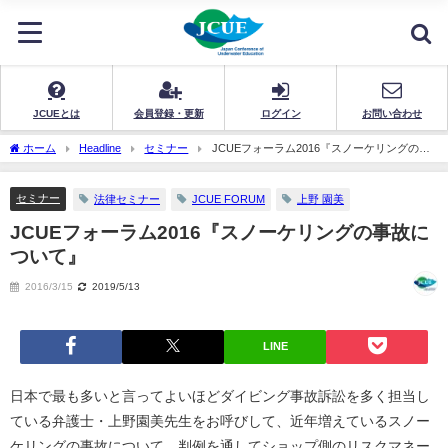
JCUEとは
会員登録・更新
ログイン
お問い合わせ
ホーム
Headline
セミナー
JCUEフォーラム2016『スノーケリングの事
故について』
セミナー
法律セミナー
JCUE FORUM
上野 園美
JCUEフォーラム2016『スノーケリングの事故に
ついて』
2016/3/15
2019/5/13
LINE
日本で最も多いと言ってよいほどダイビング事故訴訟を多く担当し
ている弁護士・上野園美先生をお呼びして、近年増えているスノー
ケリングの事故について、判例を通してショップ側のリスクマネー