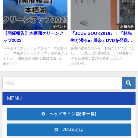
イベント
お知らせ
【開催報告】本栖湖クリーンア
『JCUE BOOK2016』・『林先
ップ2023
生と潜るin 川奈』DVDを発送し
ました。
４年ぶりにボランティアダイバーの公募を
会員の皆様たいへん、お待たせいたしまし
し、「本栖湖クリーンアップ」が開催され
た。 『JCUE BOOK2016』・『林先生と
ました。 開催概要 日時：2023/6/3(土)
潜る in 川奈』DVDを発送しました。
9:00～12...
※2016年...
MENU
ヘッドライン(記事一覧)
JCUEとは