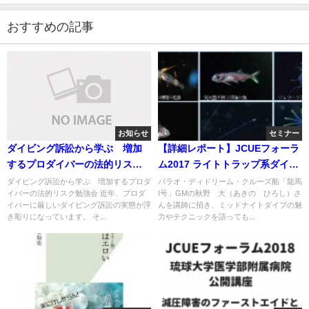
おすすめの記事
お知らせ
セミナー
ダイビング訴訟から学ぶ 増加
【詳細レポート】JCUEフォーラ
するプロダイバーの法的リスク
ム2017 ライトトラップ系ダイビ
勉強会
ングの面白さを探る 〜ガイドと
ダイビング訴訟から学ぶ 増加するプロダ
パラオ・ディドリーム・クルーズ船「龍馬
イバーの法的リスク勉強会 近年、プロダ
I号」GMの秋野 大（あきの ひろし）さ
して語る「ミッドナイトダイブ
イバーに厳しいダイビング訴訟の実態が浮
んを講師に招き、ミッドナイトダイブの魅
（MND）の魅力」〜
き彫りになっています。 そ...
力やテクニックを語っても...