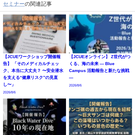
セミナー
の関連記事
【JCUEワークショップ開催報
【JCUEオンライン】 Z世代がつ
告】 「そのメディカルチェッ
くる、海の未来 ― Blue
ク、本当に大丈夫？ 〜安全潜水
Campus 活動報告と新たな挑戦
を支える“健康リスク”の見直
―
し〜」
2026/8/6
2026/8/6