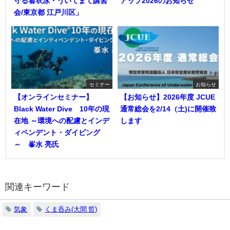
守る着衣泳・ういてまて講習
アップ2026のお知らせ
会/東京都 江戸川区」
セミナー
お知らせ
【オンラインセミナー】
【お知らせ】2026年度 JCUE
Black Water Dive®10年の現
通常総会を2/14（土)に開催致
在地 ～環境への配慮とインデ
します
ィペンデント・ダイビング
～ 峯水 亮氏
関連キーワード
気象
くま呑み(大間 哲)