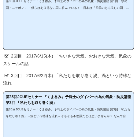
第33回JCUEセミナー『くま呑み』予報士のダイバーの為の気象・防災講座 第1回「水の
国・ニッポン」 ～僕らはあり得ない国に住んでいる！～日本は「四季のある美しい国」と
いうけれど、温帯域ではありえない降水量（なぜ？こんなに）だったり、温泉が沢山あった
りと、どうやら「水」という不思議な物体に関係がある。水を探って日本の天気や災害をと
らえてみます。今回は防災という視点から3回シリーズです。 1回目 2017/6/8(木) 「水の
国・ニッポン」 僕らはあり得ない国に住んでいる！ 2回目 2017/6/15(木) 「ちいさな天
気、おおき...
2回目 2017/6/15(木) 「ちいさな天気、おおきな天気」気象の
スケールの話
3回目 2017/6/22(木) 「私たちを取り巻く渦」渦という特殊な
流れ
第35回JCUEセミナー 『くま呑み』予報士のダイバーの為の気象・防災講座
第3回 「私たちを取り巻く渦」
第35回JCUEセミナー『くま呑み』予報士のダイバーの為の気象・防災講座 第3回「私たち
を取り巻く渦」～渦という特殊な流れ～そもそも不思議だとは思いませんか？ なんで台風
は渦を巻くのでしょう。低気圧は？ そういえば、太平洋を周っている海流だって渦と言え
るかもしれませんね。気象は渦を知ることが大切 大きな渦から小さな渦まで 回る地球の
上で起こる渦をわかりやすくのぞいてみましょう。今回は防災という視点から3回シリーズ