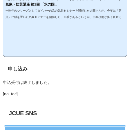
気象・防災講座 第1回 「水の国...
一昨年のシリーズとしてダイバーの為の気象セミナーを開催した大間さんが、今年は「防
災」に軸を置いた気象セミナーを開催した。四季があるというが、日本は雨が多く夏暑く冬
寒い。世界でも珍しい気象であり、その大きな要因に、ヒマラヤ山脈の後方乱流にある。偏
西風はヒマラヤを迂回して南から回る気団と北から回る気団が日本の近くで再び合流するこ
とが日本の気象を作っている要因である。もう一つの要因は海流である。日本には太平洋沿
岸を黒潮が北上し、日本海岸にも対馬暖流が北上するために暖かい海水や発生する水蒸気が
さらに...
申し込み
申込受付は終了しました。
[no_toc]
JCUE SNS