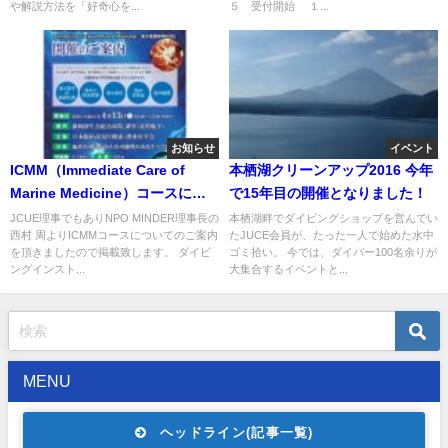
や解説方法を「好奇心を...
５ 受付開始 １...
お知らせ
イベント
ICMM（Immediate Care of
本栖湖クリーンアップ2016 今年
Marine Medicine）コースにつ
で15年目の開催となりました！
いてのご案内
JCUE理事でもありNPO MINDER理事長の
本栖湖畔でダイビングショップを営んでい
西村 周よりICMMコースについてのご案内
たJUCE会員が、たった一人で始めた水中
を頂きましたので掲載致します。 ダイビ
ゴミ拾い。 今では、ダイバー100名余りが
ングインスト...
大集合するイベントと...
MENU
ヘッドライン(記事一覧)