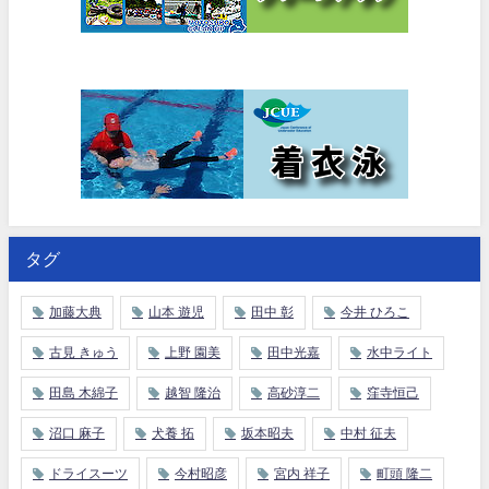
タグ
加藤大典
山本 遊児
田中 彰
今井 ひろこ
古見 きゅう
上野 園美
田中光嘉
水中ライト
田島 木綿子
越智 隆治
高砂淳二
窪寺恒己
沼口 麻子
犬養 拓
坂本昭夫
中村 征夫
ドライスーツ
今村昭彦
宮内 祥子
町頭 隆二