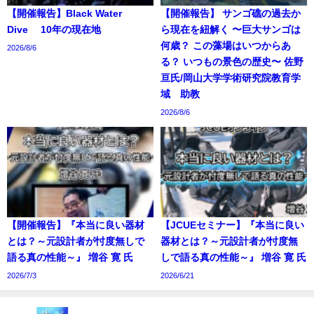
【開催報告】Black Water
【開催報告】 サンゴ礁の過去か
Dive® 10年の現在地
ら現在を紐解く 〜巨大サンゴは
何歳？ この藻場はいつからあ
2026/8/6
る？ いつもの景色の歴史〜 佐野
亘氏/岡山大学学術研究院教育学
域 助教
2026/8/6
【開催報告】『本当に良い器材
【JCUEセミナー】『本当に良い
とは？～元設計者が忖度無しで
器材とは？～元設計者が忖度無
語る真の性能～』 増谷 寛 氏
しで語る真の性能～』 増谷 寛 氏
2026/7/3
2026/6/21