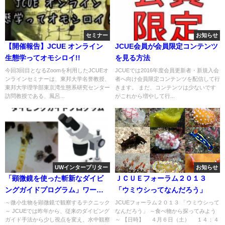
セミナー
お知らせ
【開催報告】JCUE オンライン
JCUE会員が会員限定コンテンツ
生態学ってオモシロイ!!
を見る方法
今回3回目となるZoomを利用したJCUEオ
JCUEでは2016年度会員更新者・新規入会
ンラインセミナーは、東邦大学名誉教授、
者へ向け会員限定コンテンツを配信して行
東邦大学理学部東京湾生態系研究センター
きます。 まだ、コンテンツは少ないです
訪問教授である、風呂...
がこれから増やして行...
UWインタープリター
お知らせ
「顕微鏡を使った斬新なダイビ
ＪＣＵＥフォーラム２０１３
ングガイドプログラム」ワーク
「ウミウシってなんだろう」
ショップ
～微小生物を顕微鏡で観察するテクニック
JCUEフォーラム２０１３ 「ウミウシって
～ JCUEでは昨年から、従来のダイビング
なんだろう」 ～食べ物から探ってみよう
ガイド手法から少し視点を変え、水中観察
～ 【日時】 ４月６日（土） １４：４