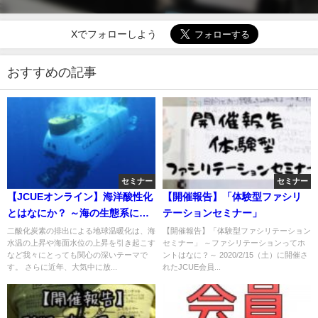
Xでフォローしよう
おすすめの記事
セミナー
セミナー
【JCUEオンライン】海洋酸性化
【開催報告】「体験型ファシリ
とはなにか？ ～海の生態系にし
テーションセミナー」
のびよる新たな危機～
二酸化炭素の排出による地球温暖化は、海
【開催報告】「体験型ファシリテーション
水温の上昇や海面水位の上昇を引き起こす
セミナー」 ～ファシリテーションってホ
など我々にとっても関心の深いテーマで
ントはなに？～ 2020/2/15（土）に開催さ
す。 さらに近年、大気中に放...
れたJCUE会員...