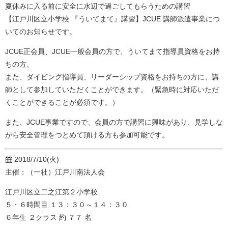
夏休みに入る前に安全に水辺で過ごしてもらうための講習
【江戸川区立小学校 『ういてまて』講習】JCUE 講師派遣事業につ
いてのお知らせです。
JCUE正会員、JCUE一般会員の方で、ういてまて指導員資格をお持
ちの方、
また、ダイビング指導員、リーダーシップ資格をお持ちの方に、講
師として参加していただくことができます。（緊急時に対応いただ
くことができることが必須です。）
また、JCUE事業ですので、会員の方で講習に興味があり、見学しな
がら安全管理をつとめて頂ける方も参加可能です。
2018/7/10(火)
主催：（一社）江戸川南法人会
江戸川区立二之江第２小学校
５・６時間目 １３：３０～１４：３０
６年生 ２クラス 約 ７７ 名