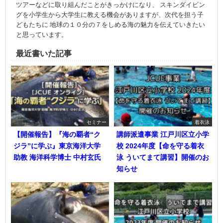
ツアーなどに取り組んだことがきっかけになり、 スキンダイビン
グを小学生から大学生に教える機会がありますが、次代を担う子
どもたちに 地球の１０分の７をしめる海の魅力を伝えていきたい
と思っています。
最近書いた記事
セミナー
着衣泳
【開催報告】『海の覇者“ク
講師派遣事業 江戸川区立小学
ジラ”に学ぶ』東京海洋大学
校 2024年度【命を守る着衣
助教 海洋科学博士 中村玄氏
泳 ういてまて講習】開催のお
知らせ