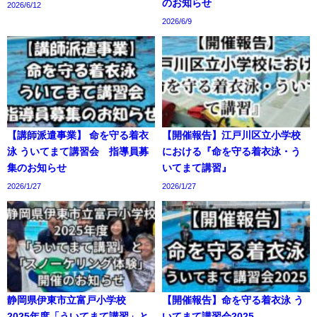
のお知らせ
2026/6/12
2026/6/9
【講師派遣事業】 命を守る着衣
【開催報告】江戸川区立小学校
泳 ういてまて講習会 指導員募
における『命を守る着衣泳・う
集のお知らせ
いてまて講習』
2026/1/27
2026/1/27
静岡県伊東市立富戸小学校
【開催報告】命を守る着衣泳 う
2025年度「ういてまて講習」と
いてまて講習会2025