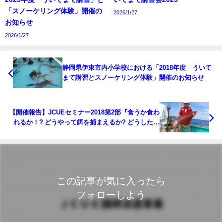
「スノーケリング体験」開催の
2026/1/27
お知らせ
2026/1/27
静岡県伊東市内小学校における「2018年度 ういて
まて講習とスノーケリング体験」開催のお知らせ
【開催報告】JCUEセミナー2018第2部『食うか食わ
れるか！? どうやって餌を捕まえるか? どうしたら
捕まらないか！』
この記事が気に入ったら
フォローしよう