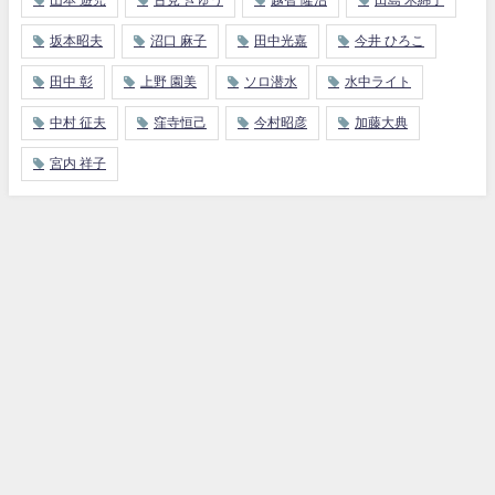
山本 遊児
古見 きゅう
越智 隆治
田島 木綿子
坂本昭夫
沼口 麻子
田中光嘉
今井 ひろこ
田中 彰
上野 園美
ソロ潜水
水中ライト
中村 征夫
窪寺恒己
今村昭彦
加藤大典
宮内 祥子