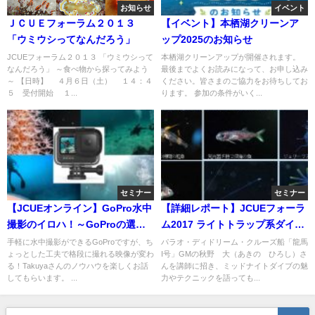
お知らせ
イベント
ＪＣＵＥフォーラム２０１３
【イベント】本栖湖クリーンア
「ウミウシってなんだろう」
ップ2025のお知らせ
JCUEフォーラム２０１３ 「ウミウシって
本栖湖クリーンアップが開催されます。
なんだろう」 ～食べ物から探ってみよう
最後までよくお読みになって、お申し込み
～ 【日時】 ４月６日（土） １４：４
ください。皆さまのご協力をお待ちしてお
５ 受付開始 １...
ります。 参加の条件がいく...
セミナー
セミナー
【JCUEオンライン】GoPro水中
【詳細レポート】JCUEフォーラ
撮影のイロハ！～GoProの選び
ム2017 ライトトラップ系ダイビ
方、水中撮影に必要なアクセサ
ングの面白さを探る 〜ガイドと
手軽に水中撮影ができるGoProですが、ち
パラオ・ディドリーム・クルーズ船「龍馬
ょっとした工夫で格段に撮れる映像が変わ
I号」GMの秋野 大（あきの ひろし）さ
リーから撮影のコツまで基本編
して語る「ミッドナイトダイブ
る！Takuyaさんのノウハウを楽しくお話
んを講師に招き、ミッドナイトダイブの魅
～
（MND）の魅力」〜
してもらいます。 ...
力やテクニックを語っても...