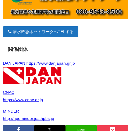
潜水救急ネットワークへTELする
関係団体
DAN JAPAN https://www.danjapan.gr.jp
CNAC
https://www.cnac.or.jp
MINDER
http://npominder.justhpbs.jp
LINE