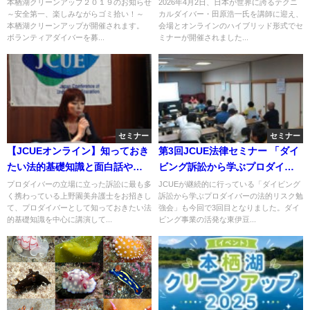
低く、活動効率は高く～ 田原 浩
本栖湖クリーンアップ２０１９のお知らせ
2026年4月2日、日本が世界に誇るテクニ
～安全第一、楽しみながらゴミ拾い！～
カルダイバー・田原浩一氏を講師に迎え、
一氏
本栖湖クリーンアップが開催されます。
会場とオンラインのハイブリッド形式でセ
ボランティアダイバーを募...
ミナーが開催されました...
セミナー
セミナー
【JCUEオンライン】知っておき
第3回JCUE法律セミナー 「ダイ
たい法的基礎知識と面白話や外
ビング訴訟から学ぶプロダイバ
国人のこと
ーの法的リスク勉強会」 ～東伊
プロダイバーの立場に立った訴訟に最も多
JCUEが継続的に行っている「ダイビング
く携わっている上野園美弁護士をお招きし
訴訟から学ぶプロダイバーの法的リスク勉
豆・伊東編～
て、プロダイバーとして知っておきたい法
強会」も今回で3回目となりました。ダイ
的基礎知識を中心に講演して...
ビング事業の活発な東伊豆...