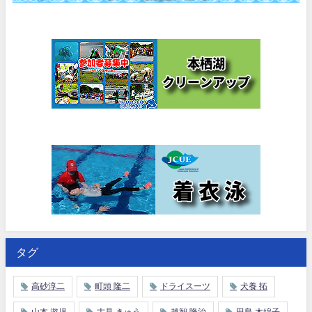
タグ
高砂淳二
町頭 隆二
ドライスーツ
犬養 拓