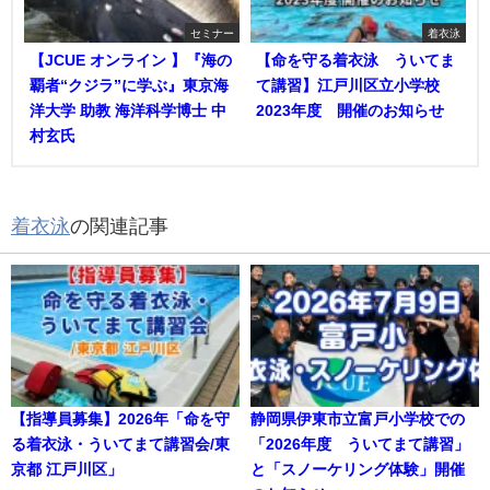
セミナー
着衣泳
【JCUE オンライン 】『海の
【命を守る着衣泳 ういてま
覇者“クジラ”に学ぶ』東京海
て講習】江戸川区立小学校
洋大学 助教 海洋科学博士 中
2023年度 開催のお知らせ
村玄氏
着衣泳
の関連記事
【指導員募集】2026年「命を守
静岡県伊東市立富戸小学校での
る着衣泳・ういてまて講習会/東
「2026年度 ういてまて講習」
京都 江戸川区」
と「スノーケリング体験」開催