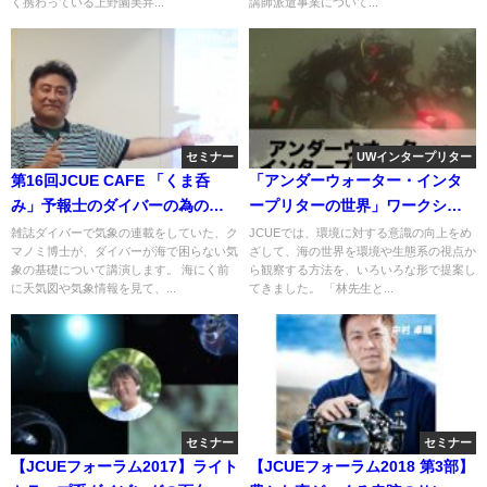
く携わっている上野園美弁...
講師派遣事業について...
セミナー
UWインタープリター
第16回JCUE CAFE 「くま呑
「アンダーウォーター・インタ
み」予報士のダイバーの為の気
ープリターの世界」ワークショ
象7回目 〜この低気圧は発達する
ップを開催致します
雑誌ダイバーで気象の連載をしていた、ク
JCUEでは、環境に対する意識の向上をめ
マノミ博士が、ダイバーが海で困らない気
ざして、海の世界を環境や生態系の視点か
のか？高層天気図の見かた〜が
象の基礎について講演します。 海にく前
ら観察する方法を、いろいろな形で提案し
よくわかるカフェ開催のお知ら
に天気図や気象情報を見て、...
てきました。 「林先生と...
せ
セミナー
セミナー
【JCUEフォーラム2017】ライト
【JCUEフォーラム2018 第3部】