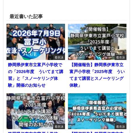
最近書いた記事
着衣泳
着衣泳
静岡県伊東市立富戸小学校で
【開催報告】静岡県伊東市立
の「2026年度 ういてまて講
富戸小学校「2025年度 うい
習」と「スノーケリング体
てまて講習とスノーケリング
験」開催のお知らせ
体験」
着衣泳
着衣泳