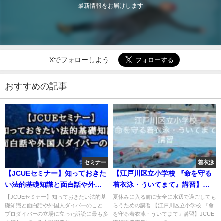
最新情報をお届けします
Xでフォローしよう
おすすめの記事
セミナー
着衣泳
【JCUEセミナー】知っておきた
【江戸川区立小学校 『命を守る
い法的基礎知識と面白話や外国
着衣泳・ういてまて』講習】
人ダイバーのこと
JCUE 講師派遣事業についてのお
【JCUEセミナー】知っておきたい法的基
夏休みに入る前に安全に水辺で過ごしても
礎知識と面白話や外国人ダイバーのこと
らうための講習 【江戸川区立小学校 『命
知らせ
プロダイバーの立場に立った訴訟に最も多
を守る着衣泳・ういてまて』講習】JCUE