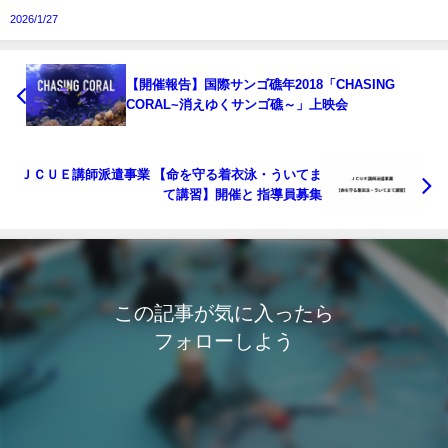
2026/1/27
【開催報告】国際サンゴ礁年2018「CHASING
CORAL~消えゆくサンゴ礁～」上映会
ＪＣＵＥ講師派遣事業 【命を守る着衣泳・ういてま
て講習】開催と 指導員募集
この記事が気に入ったら
フォローしよう