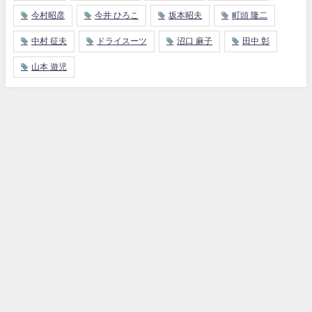
今村昭彦
今井 ひろこ
坂本昭夫
町頭 隆二
中村 征夫
ドライスーツ
沼口 麻子
田中 彰
山本 遊児