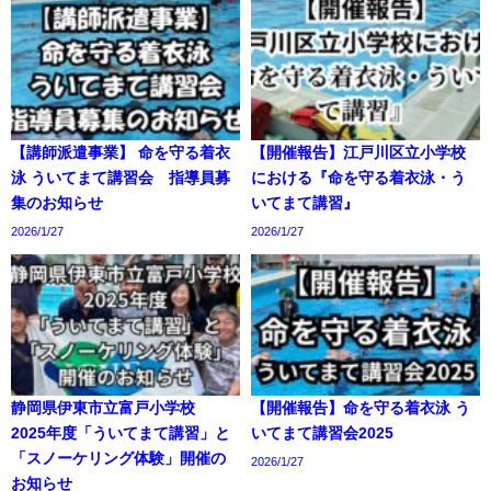
【講師派遣事業】 命を守る着衣
【開催報告】江戸川区立小学校
泳 ういてまて講習会 指導員募
における『命を守る着衣泳・う
集のお知らせ
いてまて講習』
2026/1/27
2026/1/27
静岡県伊東市立富戸小学校
【開催報告】命を守る着衣泳 う
2025年度「ういてまて講習」と
いてまて講習会2025
「スノーケリング体験」開催の
2026/1/27
お知らせ