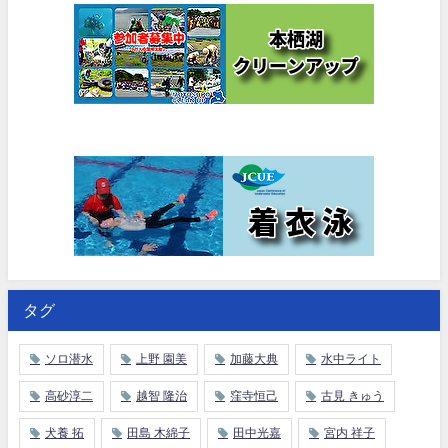
タグ
ソロ潜水
上野 園美
加藤大典
水中ライト
高砂淳二
越智 隆治
窪寺恒己
古見 きゅう
犬養 拓
田島 木綿子
田中光嘉
宮内 祥子