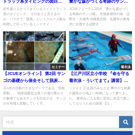
トラップ系ダイビングの面白さ
豊かな森がつくる奇跡のサンゴ
を探る 〜ガイドとして語る「ミ
礁 〜生物多様性の海 辺野古・
近年盛り上がってきているライトトラップ
JCUEフォーラム2018 『豊かな森がつく
系のダイビング。 その走りと言えるの
る奇跡のサンゴ礁』 生物多様性の海 辺
ッドナイトダイブ（MND）の魅
大浦湾〜 中村 卓哉
が、パラオで「龍馬」というクルーズ船を
野古・大浦湾 沖縄県北部、名護市の東海
力」〜 簡易レポート
利用して行っているミッドナイ...
岸に位置する辺野古・...
セミナー
着衣泳
【JCUEオンライン】 第2回 サン
【江戸川区立小学校 『命を守る
ゴの基礎から保全そして脱炭素
着衣泳・ういてまて』講習】
社会に向けて
JCUE 講師派遣事業についてのお
JCUEの活動の大きなテーマである「気候
ＪＣＵＥ 正会員のみなさま 爽やかな初夏
変動」。 地球温暖化は我々の海の豊かさ
の陽気が心地よい時期になって参りまし
知らせ
の象徴でもあるサンゴを白化させ、サンゴ
た。 夏休みに入る前に安全に水辺で過ご
の分布域も変動していく可...
してもらうための講習 【江...