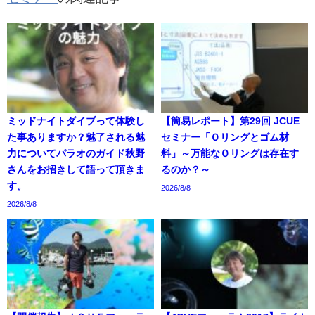
ミッドナイトダイブって体験し
【簡易レポート】第29回 JCUE
た事ありますか？魅了される魅
セミナー「Ｏリングとゴム材
力についてパラオのガイド秋野
料」～万能なＯリングは存在す
さんをお招きして語って頂きま
るのか？～
す。
2026/8/8
2026/8/8