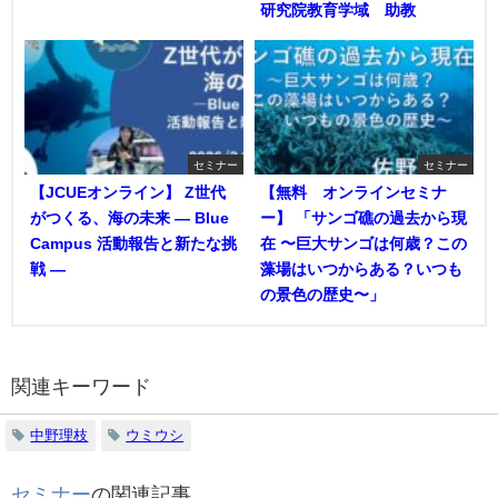
研究院教育学域 助教
セミナー
セミナー
【JCUEオンライン】 Z世代
【無料 オンラインセミナ
がつくる、海の未来 ― Blue
ー】 「サンゴ礁の過去から現
Campus 活動報告と新たな挑
在 〜巨大サンゴは何歳？この
戦 ―
藻場はいつからある？いつも
の景色の歴史〜」
関連キーワード
中野理枝
ウミウシ
セミナー
の関連記事