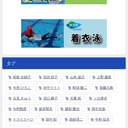
タグ
田島 木綿子
宮内 祥子
山本 遊児
上野 園美
今井 ひろこ
水中ライト
町頭 隆二
加藤大典
古見 きゅう
沼口 麻子
犬養 拓
ソロ潜水
今村昭彦
坂本昭夫
越智 隆治
田中光嘉
ドライスーツ
田中 彰
高砂淳二
中村 征夫