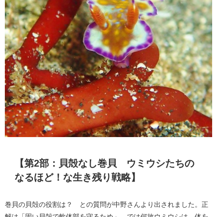
【第2部：貝殻なし巻貝 ウミウシたちの
なるほど！な生き残り戦略】
巻貝の貝殻の役割は？ との質問が中野さんより出されました。正
解は「固い貝殻で軟体部を守るため」。では何故ウミウシは、体を