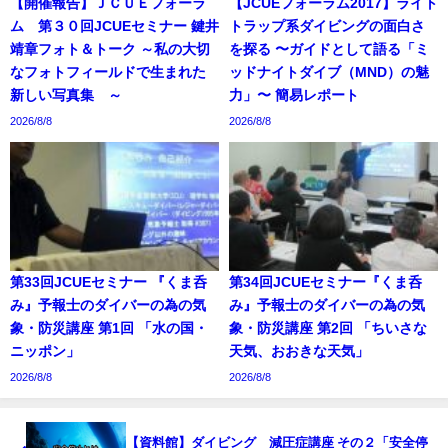
【開催報告】ＪＣＵＥフォーラ
【JCUEフォーラム2017】ライト
ム 第３０回JCUEセミナー 鍵井
トラップ系ダイビングの面白さ
靖章フォト＆トーク ～私の大切
を探る 〜ガイドとして語る「ミ
なフォトフィールドで生まれた
ッドナイトダイブ（MND）の魅
新しい写真集 ～
力」〜 簡易レポート
2026/8/8
2026/8/8
第33回JCUEセミナー 『くま呑
第34回JCUEセミナー『くま呑
み』予報士のダイバーの為の気
み』予報士のダイバーの為の気
象・防災講座 第1回 「水の国・
象・防災講座 第2回 「ちいさな
ニッポン」
天気、おおきな天気」
2026/8/8
2026/8/8
【資料館】ダイビング 減圧症講座 その２「安全停