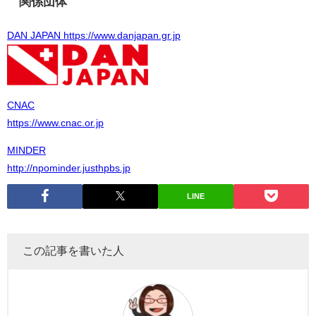
関係団体
DAN JAPAN https://www.danjapan.gr.jp
CNAC
https://www.cnac.or.jp
MINDER
http://npominder.justhpbs.jp
LINE
この記事を書いた人