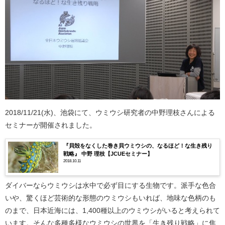
2018/11/21(水)、池袋にて、ウミウシ研究者の中野理枝さんによる
セミナーが開催されました。
『貝殻をなくした巻き貝ウミウシの、なるほど！な生き残り
戦略』 中野 理枝【JCUEセミナー】
2018.10.11
ダイバーならウミウシは水中で必ず目にする生物です。派手な色合
いや、驚くほど芸術的な形態のウミウシもいれば、地味な色柄のも
のまで、日本近海には、1,400種以上のウミウシがいると考えられて
います。そんな多種多様なウミウシの世界を「生き残り戦略」に焦