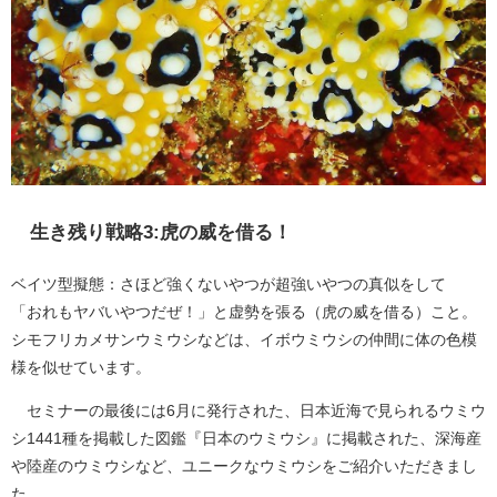
生き残り戦略3:虎の威を借る！
ベイツ型擬態：さほど強くないやつが超強いやつの真似をして
「おれもヤバいやつだぜ！」と虚勢を張る（虎の威を借る）こと。
シモフリカメサンウミウシなどは、イボウミウシの仲間に体の色模
様を似せています。
セミナーの最後には6月に発行された、日本近海で見られるウミウ
シ1441種を掲載した図鑑『日本のウミウシ』に掲載された、深海産
や陸産のウミウシなど、ユニークなウミウシをご紹介いただきまし
た。