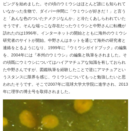
ビングを始めました。その頃のウミウシはほとんど誰にも知られて
いなかった生物で、ダイバー仲間に「ウミウシが好きだ！」と言う
と「あんな色のついたナメクジなんか」と冷たくあしらわれていた
そうです。そんな端っこな存在だったウミウシと中野さんに転機が
訪れたのは1996年。インターネットの開始とともに海外のウミウシ
研究者のサイトが開始。中野さんはネットを通じて海外の研究者と
連絡をとるようになり、1999年に『ウミウシガイドブック』の編集
を、2004年には『本州のウミウシ』の編集と執筆をされました。そ
の頃既にウミウシについてはハイアマチュアな知識を有しておられ
た中野さんですが、図鑑執筆を経験したことで逆にアマチュアとい
うスタンスに限界を感じ、ウミウシについてもっと勉強したいと思
われたそうです。そこで2007年に琉球大学大学院に進学され、2013
年に理学の博士号を取得されました。