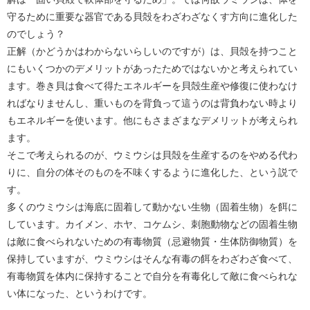
守るために重要な器官である貝殻をわざわざなくす方向に進化した
のでしょう？
正解（かどうかはわからないらしいのですが）は、貝殻を持つこと
にもいくつかのデメリットがあったためではないかと考えられてい
ます。巻き貝は食べて得たエネルギーを貝殻生産や修復に使わなけ
ればなりませんし、重いものを背負って這うのは背負わない時より
もエネルギーを使います。他にもさまざまなデメリットが考えられ
ます。
そこで考えられるのが、ウミウシは貝殻を生産するのをやめる代わ
りに、自分の体そのものを不味くするように進化した、という説で
す。
多くのウミウシは海底に固着して動かない生物（固着生物）を餌に
しています。カイメン、ホヤ、コケムシ、刺胞動物などの固着生物
は敵に食べられないための有毒物質（忌避物質・生体防御物質）を
保持していますが、ウミウシはそんな有毒の餌をわざわざ食べて、
有毒物質を体内に保持することで自分を有毒化して敵に食べられな
い体になった、というわけです。