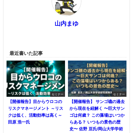
山内まゆ
最近書いた記事
セミナー
セミナー
【開催報告】目からウロコの
【開催報告】 サンゴ礁の過去
リスクマネージメント ～リス
から現在を紐解く 〜巨大サン
クは低く、活動効率は高く～
ゴは何歳？ この藻場はいつか
田原 浩一氏
らある？ いつもの景色の歴
史〜 佐野 亘氏/岡山大学学術