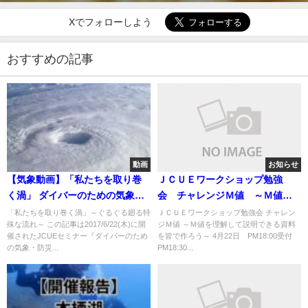
Xでフォローしよう
おすすめの記事
動画
お知らせ
【気象動画】「私たちを取り巻
ＪＣＵＥワークショップ勉強
く渦」 ダイバーのための気象・
会 チャレンジＭ値 ～Ｍ値を
防災講座 No.3
理解して説明できる資料を皆で
「私たちを取り巻く渦」～ぐるぐる廻る特
ＪＣＵＥワークショップ勉強会 チャレン
殊な流れ～ この記事は2017/6/22(木)に開
ジＭ値 ～Ｍ値を理解して説明できる資料
作ろう～
催されたJCUEセミナー『ダイバーのため
を皆で作ろう～ 4月22日 PM18:00受付
の気象・防災...
PM18:30...