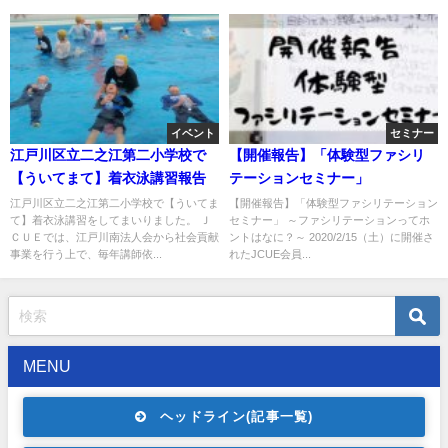
イベント
セミナー
江戸川区立二之江第二小学校で
【開催報告】「体験型ファシリ
【ういてまて】着衣泳講習報告
テーションセミナー」
江戸川区立二之江第二小学校で【ういてま
【開催報告】「体験型ファシリテーション
て】着衣泳講習をしてまいりました。 Ｊ
セミナー」 ～ファシリテーションってホ
ＣＵＥでは、江戸川南法人会から社会貢献
ントはなに？～ 2020/2/15（土）に開催さ
事業を行う上で、毎年講師依...
れたJCUE会員...
MENU
ヘッドライン(記事一覧)