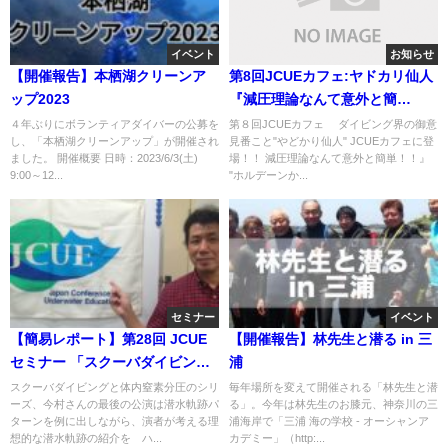
イベント
お知らせ
【開催報告】本栖湖クリーンア
第8回JCUEカフェ:ヤドカリ仙人
ップ2023
『減圧理論なんて意外と簡
単！！』
４年ぶりにボランティアダイバーの公募を
第８回JCUEカフェ ダイビング界の御意
し、「本栖湖クリーンアップ」が開催され
見番こと"やどかり仙人" JCUEカフェに登
ました。 開催概要 日時：2023/6/3(土)
場！！ 減圧理論なんて意外と簡単！！』
9:00～12...
"ホルデーンか...
セミナー
イベント
【簡易レポート】第28回 JCUE
【開催報告】林先生と潜る in 三
セミナー 「スクーバダイビング
浦
と体内窒素分圧 その4」 『体内
スクーバダイビングと体内窒素分圧のシリ
毎年場所を変えて開催される「林先生と潜
ーズ、今村さんの最後の公演は潜水軌跡パ
る」。今年は林先生のお膝元、神奈川の三
窒素分圧を抑える理想的な潜水
ターンを例に出しながら、演者が考える理
浦海岸で「三浦 海の学校 - オーシャンア
軌跡を考える』
想的な潜水軌跡の紹介を ハ...
カデミー」（http:...