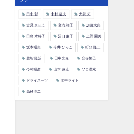
田中 彰
中村 征夫
犬養 拓
古見 きゅう
宮内 祥子
加藤大典
田島 木綿子
沼口 麻子
上野 園美
坂本昭夫
今井 ひろこ
町頭 隆二
越智 隆治
田中光嘉
窪寺恒己
今村昭彦
山本 遊児
ソロ潜水
ドライスーツ
水中ライト
高砂淳二