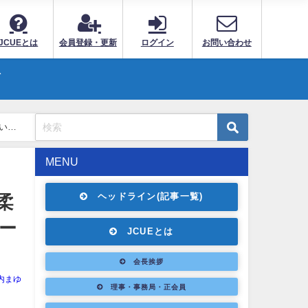
JCUEとは
会員登録・更新
ログイン
お問い合わせ
ト
い！
MENU
ヘッドライン(記事一覧)
柔
ー
JCUEとは
会長挨拶
内まゆ
理事・事務局・正会員