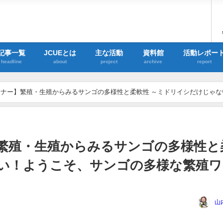
記事一覧
JCUEとは
主な活動
資料館
活動レポー
headline
about
project
archive
report
ミナー】繁殖・生殖からみるサンゴの多様性と柔軟性 ～ミドリイシだけじゃな
】繁殖・生殖からみるサンゴの多様性と
ない！ようこそ、サンゴの多様な繁殖ワ
山