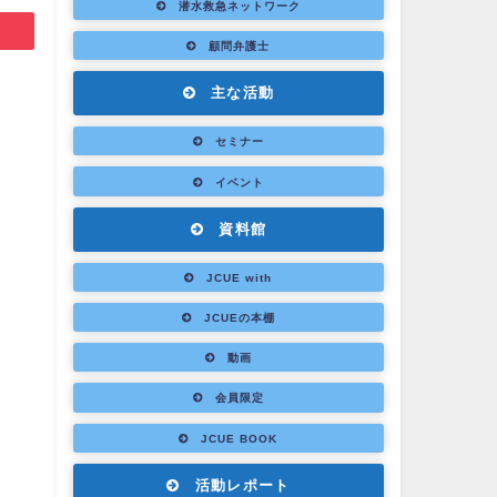
潜水救急ネットワーク
顧問弁護士
主な活動
セミナー
イベント
資料館
JCUE with
JCUEの本棚
動画
会員限定
JCUE BOOK
活動レポート