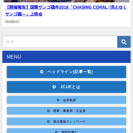
【開催報告】国際サンゴ礁年2018「CHASING CORAL~消えゆく
サンゴ礁～」上映会
2018/6/13
MENU
ヘッドライン(記事一覧)
JCUEとは
会長挨拶
理事・事務局・正会員
潜水救急ネットワーク
顧問弁護士