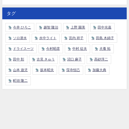
タグ
今井 ひろこ
越智 隆治
上野 園美
田中光嘉
ソロ潜水
水中ライト
宮内 祥子
田島 木綿子
ドライスーツ
今村昭彦
中村 征夫
犬養 拓
田中 彰
古見 きゅう
沼口 麻子
高砂淳二
山本 遊児
坂本昭夫
窪寺恒己
加藤大典
町頭 隆二