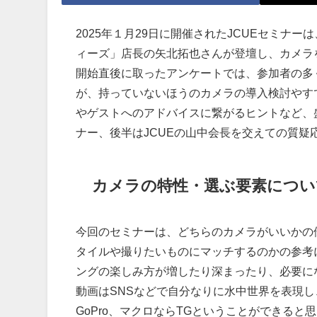
2025年１月29日に開催されたJCUEセミナ
ィーズ」店長の矢北拓也さんが登壇し、カメラ
開始直後に取ったアンケートでは、参加者の多
が、持っていないほうのカメラの導入検討やす
やゲストへのアドバイスに繋がるヒントなど、
ナー、後半はJCUEの山中会長を交えての質疑
カメラの特性・選ぶ要素につい
今回のセミナーは、どちらのカメラがいいかの
タイルや撮りたいものにマッチするのかの参考
ングの楽しみ方が増したり深まったり、必要に
動画はSNSなどで自分なりに水中世界を表現
GoPro、マクロならTGということができる