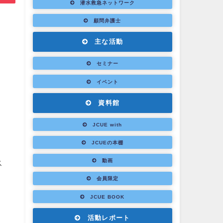
潜水救急ネットワーク
顧問弁護士
主な活動
セミナー
イベント
資料館
JCUE with
JCUEの本棚
動画
ス
会員限定
JCUE BOOK
活動レポート