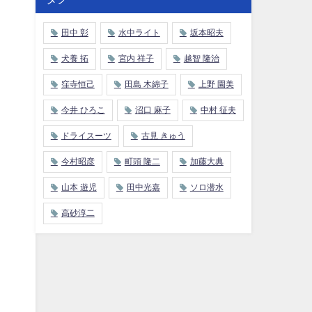
田中 彰
水中ライト
坂本昭夫
犬養 拓
宮内 祥子
越智 隆治
窪寺恒己
田島 木綿子
上野 園美
今井 ひろこ
沼口 麻子
中村 征夫
ドライスーツ
古見 きゅう
今村昭彦
町頭 隆二
加藤大典
山本 遊児
田中光嘉
ソロ潜水
高砂淳二