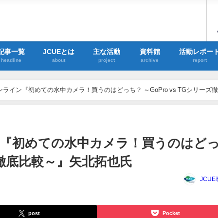
記事一覧
JCUEとは
主な活動
資料館
活動レポー
headline
about
project
archive
report
初めての水中カメラ！買うのはどっち？ ～GoPro vs TGシリーズ徹底比
ン『初めての水中カメラ！買うのはど
ーズ徹底比較～』矢北拓也氏
JCU
post
Pocket