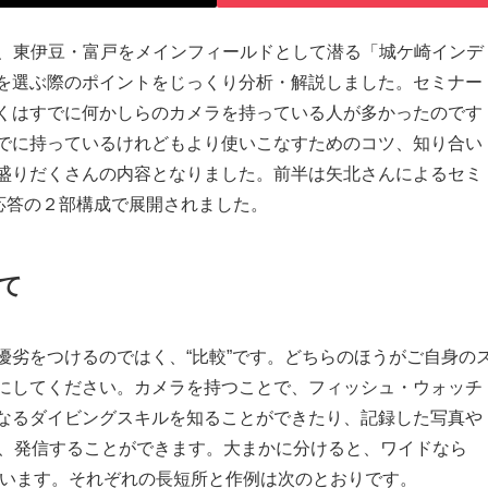
ーは、東伊豆・富戸をメインフィールドとして潜る「城ケ崎インデ
を選ぶ際のポイントをじっくり分析・解説しました。セミナー
くはすでに何かしらのカメラを持っている人が多かったのです
でに持っているけれどもより使いこなすためのコツ、知り合い
盛りだくさんの内容となりました。前半は矢北さんによるセミ
応答の２部構成で展開されました。
て
優劣をつけるのではく、“比較”です。どちらのほうがご自身の
にしてください。カメラを持つことで、フィッシュ・ウォッチ
なるダイビングスキルを知ることができたり、記録した写真や
し、発信することができます。大まかに分けると、ワイドなら
と思います。それぞれの長短所と作例は次のとおりです。