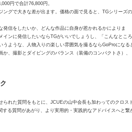
,000円で合計76,800円。
ジングで大きな差が出ます。価格の面で見ると、TGシリーズ
な発信をしたいか、どんな作品に自身が惹かれるかによりま
メインに発信したいならTGがいいでしょうし、「こんなとこ
うような、人物入りの楽しい雰囲気を撮るならGoProになる
画か、撮影とダイビングのバランス（装備のコンパクトさ）、
ク
せられた質問をもとに、JCUEの山中会長も加わってのクロス
に関する質問があがり、より実用的・実践的なアドバイスへと繋