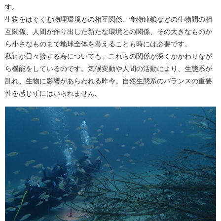
す。
生物をはぐくむ物理環境との相互関係、食物連鎖などの生物間の相
互関係、人間が作り出した新たな環境との関係、その大きなものか
ら小さなものまで地球全体を考えることも時には必要です。
私達が日々接する海についても、これらの関係が深くかかわりなが
ら機能をしているのです。気候変動や人間の活動により、生態系が
乱れ、生物に影響があらわれる昨今。自然生態系のバランスの重要
性を感じずにはいられません。