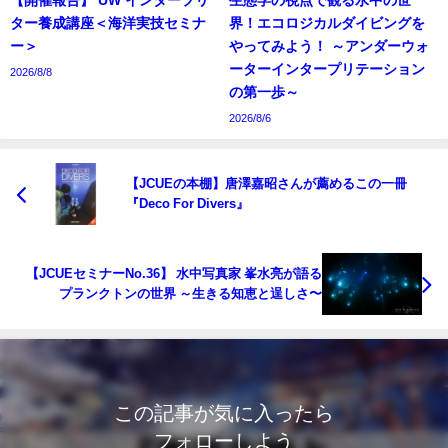
【開催報告】 UW インタープリ
生態学の視点で観る水中の世
ター養成講座＜海洋実技セミナ
界！エコロジカルダイビングを
ー＞
やってみよう！ ～アンダーウォ
ーターインタープリテーション
2026/8/8
の第一歩～
2026/8/6
【JCUEの本棚】唐澤嘉昭さんが薦めるこの一冊
『Deco For Divers』
【JCUEセミナーNo.36】 水中写真家 峯水亮が語る
プランクトンの世界 ～生きる知恵と逞しさ〜
この記事が気に入ったら
フォローしよう