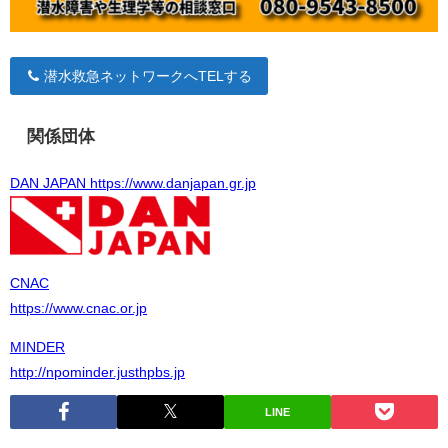
潜水救急ネットワークへTELする
関係団体
DAN JAPAN https://www.danjapan.gr.jp
CNAC
https://www.cnac.or.jp
MINDER
http://npominder.justhpbs.jp
LINE