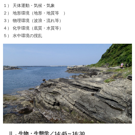
１） 天体運動・気候・気象
２） 地形環境（地形・地質等 ）
３） 物理環境（波浪・流れ等）
４） 化学環境（底質・水質等）
５） 水中環境の撹乱
Ⅱ．生物・生態学／14:45～16:30