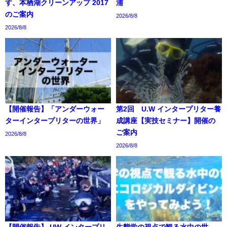
す、本栖湖クリーンアップ 2017
浦
のご案内
2026/8/8
2026/8/8
【開催報告】「アンダーウォー
第2回 U.W インタープリター養
ターインタープリターの世界」
成講座【実技セミナー】開催の
ご案内
2026/8/8
2026/8/8