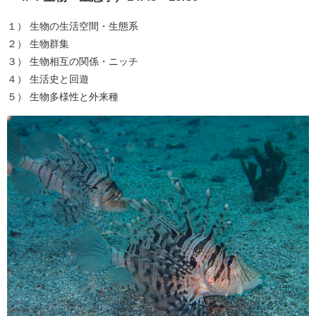
１） 生物の生活空間・生態系
２） 生物群集
３） 生物相互の関係・ニッチ
４） 生活史と回遊
５） 生物多様性と外来種