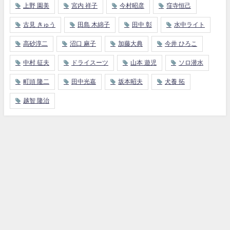
上野 園美
宮内 祥子
今村昭彦
窪寺恒己
古見 きゅう
田島 木綿子
田中 彰
水中ライト
高砂淳二
沼口 麻子
加藤大典
今井 ひろこ
中村 征夫
ドライスーツ
山本 遊児
ソロ潜水
町頭 隆二
田中光嘉
坂本昭夫
犬養 拓
越智 隆治