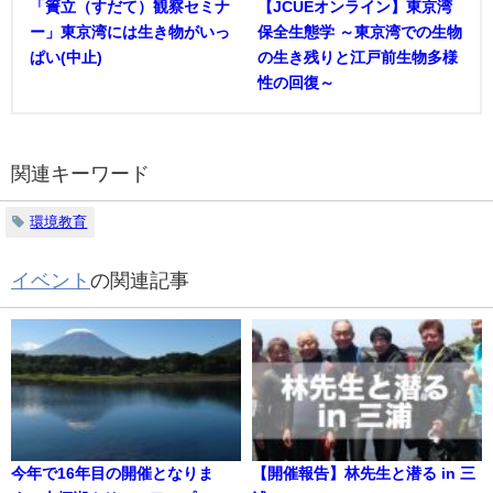
「簀立（すだて）観察セミナ
【JCUEオンライン】東京湾
ー」東京湾には生き物がいっ
保全生態学 ～東京湾での生物
ぱい(中止)
の生き残りと江戸前生物多様
性の回復～
関連キーワード
環境教育
イベント
の関連記事
今年で16年目の開催となりま
【開催報告】林先生と潜る in 三