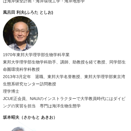
は海岸保全計画・海岸環境工学・海岸地形学
風呂田 利夫(ふろた としお)
1970年東邦大学理学部生物学科卒業
東邦大学理学部生物学科助手、講師、助教授を経て教授、同学部生
命圏環境科学科教授
2013年3月定年 退職、東邦大学名誉教授、東邦大学理学部東京湾
生態系研究センター訪問教授
理学博士
JCUE正会員、NAUIのインストラクターで大学教員時代にはダイビ
ングの実習を担当 専門は海洋生物生態学
坂本昭夫（さかもと あきお）