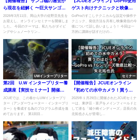
【開催報告】 サンゴ礁の過去か
【JCUEオンライン】GoPro使用
ら現在を紐解く 〜巨大サンゴは
ゲスト向けテクニックと映像発
何歳？ この藻場はいつからあ
信媒体の今後
2026年3月11日、岡山大学の佐野亘先生を
GoProのすこしテクニカルな設定や操作テ
お迎えし、オンラインセミナーを開催しま
クニック、発信方法を共有し映像発信の今
る？ いつもの景色の歴史〜 佐野
した。 今回のテーマは、私たちがダイビ
後について話し合いましょう！ 今回は一
亘氏/岡山大学学術研究院教育学
ングやシュノーケリン...
方的に講師が話すだけの...
域 助教
UWインタープリター
セミナー
第2回 U.W インタープリター養
【開催報告】JCUEオンライン
成講座【実技セミナー】開催の
『初めての水中カメラ！買うの
ご案内
はどっち？ ～GoPro vs TGシリ
JCUEでは、この春からUWインタープリ
2025年１月29日に開催されたJCUEセミナ
ター（アンダーウォーター・インタープリ
ーは、東伊豆・富戸をメインフィールドと
ーズ徹底比較～』矢北拓也氏
ター）を養成する為のプログラム作成を進
して潜る「城ケ崎インディーズ」店長の矢
めております。 第1回目...
北拓也さんが登壇し...