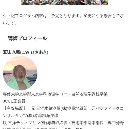
※上記プログラム内容は、予定となります。変更になる場合もござ
います。
講師プロフィール
五味 久昭(ごみ ひさあき)
専修大学文学部人文学科地理学コース自然地理学課程卒業
JCUE正会員
【主な職歴】：元 三洋水路測量(株)測量地質部 元パシフィックコ
ンサルタンツ(株)港湾部海岸課
現 三洋テクノマリン(株)専務取締役：技術本部副本部長 専門分野