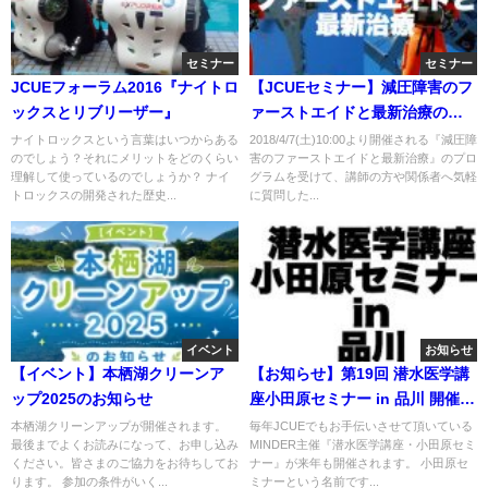
セミナー
セミナー
JCUEフォーラム2016『ナイトロ
【JCUEセミナー】減圧障害のフ
ックスとリブリーザー』
ァーストエイドと最新治療のワ
ークショップ ～減圧障害の治療
ナイトロックスという言葉はいつからある
2018/4/7(土)10:00より開催される『減圧障
のでしょう？それにメリットをどのくらい
害のファーストエイドと最新治療』のプロ
について考えてみませんか？～
理解して使っているのでしょうか？ ナイ
グラムを受けて、講師の方や関係者へ気軽
トロックスの開発された歴史...
に質問した...
イベント
お知らせ
【イベント】本栖湖クリーンア
【お知らせ】第19回 潜水医学講
ップ2025のお知らせ
座小田原セミナー in 品川 開催の
ご案内
本栖湖クリーンアップが開催されます。
毎年JCUEでもお手伝いさせて頂いている
最後までよくお読みになって、お申し込み
MINDER主催『潜水医学講座・小田原セミ
ください。皆さまのご協力をお待ちしてお
ナー』が来年も開催されます。 小田原セ
ります。 参加の条件がいく...
ミナーという名前です...