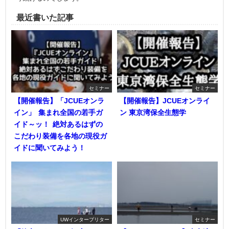
最近書いた記事
セミナー
セミナー
【開催報告】「JCUEオンラ
【開催報告】JCUEオンライ
イン」 集まれ全国の若手ガ
ン 東京湾保全生態学
イド～ッ！ 絶対あるはずの
こだわり装備を各地の現役ガ
イドに聞いてみよう！
UWインタープリター
セミナー