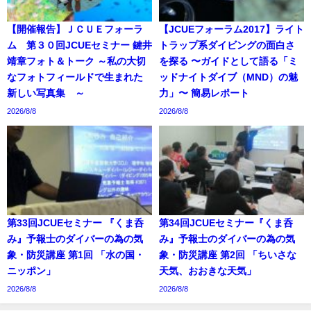
【開催報告】ＪＣＵＥフォーラ
【JCUEフォーラム2017】ライト
ム 第３０回JCUEセミナー 鍵井
トラップ系ダイビングの面白さ
靖章フォト＆トーク ～私の大切
を探る 〜ガイドとして語る「ミ
なフォトフィールドで生まれた
ッドナイトダイブ（MND）の魅
新しい写真集 ～
力」〜 簡易レポート
2026/8/8
2026/8/8
第33回JCUEセミナー 『くま呑
第34回JCUEセミナー『くま呑
み』予報士のダイバーの為の気
み』予報士のダイバーの為の気
象・防災講座 第1回 「水の国・
象・防災講座 第2回 「ちいさな
ニッポン」
天気、おおきな天気」
2026/8/8
2026/8/8