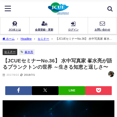
JCUEとは
会員登録・更新
ログイン
お問い合わせ
ホーム
Headline
セミナー
【JCUEセミナーNo.36】 水中写真家 峯水亮
が語るプランクトンの世界 ～生きる知恵と逞しさ〜
セミナー
峯水亮
【JCUEセミナーNo.36】 水中写真家 峯水亮が語
るプランクトンの世界 ～生きる知恵と逞しさ〜
2017/9/22
2018/7/1
LINE