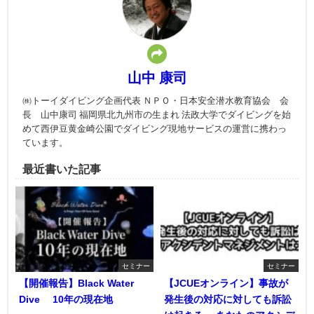
山中 康司
㈱トーイダイビング企画代表 ＮＰＯ・日本安全潜水教育協会 会
長 山中康司 福岡県北九州市の生まれ 法政大学でダイビングを始
めて西伊豆黄金崎公園でダイビング現地サービスの運営に携わっ
ています。
最近書いた記事
セミナー
セミナー
【開催報告】Black Water
【JCUEオンライン】事故が
Dive® 10年の現在地
発生後の対応に対しても訴訟