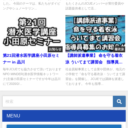
した。 今回のテーマは、私たちがダイビ
もたくさんのJCUEメンバーが実行委員や
亘氏/岡山大学学術研究院教育学
ングやシュノーケリン...
話題提供者として活...
域 助教
お知らせ
着衣泳
第21回潜水医学講座小田原セミ
【講師派遣事業】 命を守る着衣
ナー in 品川
泳 ういてまて講習会 指導員募
集のお知らせ
毎年JCUEでも協力させて頂いております
社会貢献事業として企業や団体が、地元の
NPO MINDER(潜水医学情報ネットワー
小学校で『命を守る着衣泳・ういてまて講
ク)主催小田原セミナーですが今年は品川
習会』を開催し、JCUEでは講師を派遣し
にて2020/2/...
ております。 今年も指導...
MENU