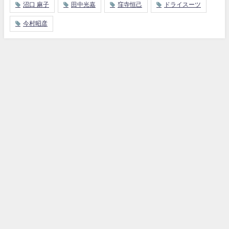
沼口 麻子
田中光嘉
窪寺恒己
ドライスーツ
今村昭彦