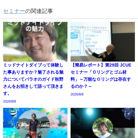
セミナー
の関連記事
ミッドナイトダイブって体験し
【簡易レポート】第29回 JCUE
た事ありますか？魅了される魅
セミナー「Ｏリングとゴム材
力についてパラオのガイド秋野
料」～万能なＯリングは存在す
さんをお招きして語って頂きま
るのか？～
す。
2026/8/8
2026/8/8