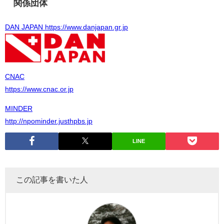
関係団体
DAN JAPAN https://www.danjapan.gr.jp
CNAC
https://www.cnac.or.jp
MINDER
http://npominder.justhpbs.jp
LINE
この記事を書いた人