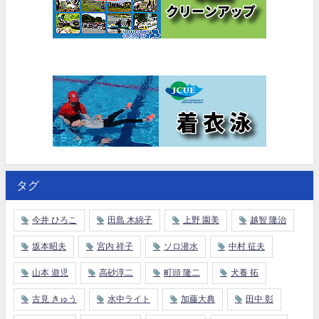
タグ
今井 ひろこ
田島 木綿子
上野 園美
越智 隆治
坂本昭夫
宮内 祥子
ソロ潜水
中村 征夫
山本 遊児
高砂淳二
町頭 隆二
犬養 拓
古見 きゅう
水中ライト
加藤大典
田中 彰