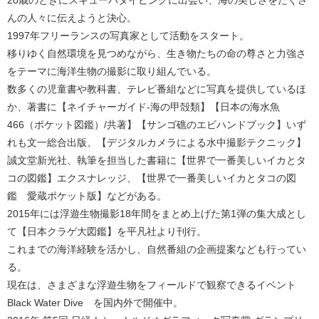
20歳のときにスキューバダイビングに出会い、海の美しさをたくさ
んの人々に伝えようと決心。
1997年フリーランスの写真家として活動をスタート。
移りゆく自然環境を見つめながら、生き物たちの命の尊さと力強さ
をテーマに海洋生物の撮影に取り組んでいる。
数多くの児童書や教科書、テレビ番組などに写真を提供しているほ
か、著書に【ネイチャーガイド-海の甲殻類】【日本の海水魚
466（ポケット図鑑）/共著】【サンゴ礁のエビハンドブック】いず
れも文一総合出版、【デジタルカメラによる水中撮影テクニック】
誠文堂新光社、執筆を担当した書籍に【世界で一番美しいイカとタ
コの図鑑】エクスナレッジ、【世界で一番美しいイカとタコの図
鑑 愛蔵ポケット版】などがある。
2015年には浮遊生物撮影18年間をまとめ上げた第1弾の集大成とし
て【日本クラゲ大図鑑】を平凡社より刊行。
これまでの海洋経験を活かし、自然番組の企画提案なども行ってい
る。
現在は、さまざまな浮遊生物をフィールドで観察できるイベント
Black Water Dive®を国内外で開催中。