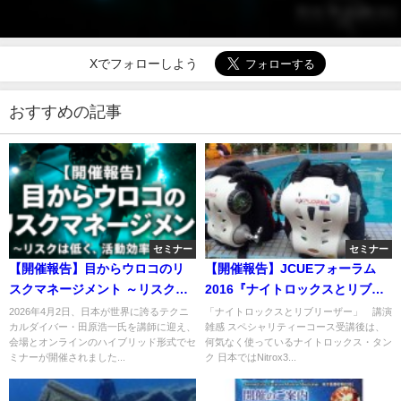
Xでフォローしよう
おすすめの記事
セミナー
セミナー
【開催報告】目からウロコのリ
【開催報告】JCUEフォーラム
スクマネージメント ～リスクは
2016『ナイトロックスとリブリ
低く、活動効率は高く～ 田原 浩
ーザー』
2026年4月2日、日本が世界に誇るテクニ
「ナイトロックスとリブリーザー」 講演
カルダイバー・田原浩一氏を講師に迎え、
雑感 スペシャリティーコース受講後は、
一氏
会場とオンラインのハイブリッド形式でセ
何気なく使っているナイトロックス・タン
ミナーが開催されました...
ク 日本ではNitrox3...