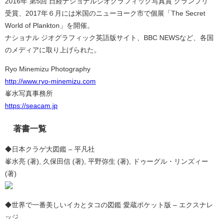
2016年 第5回 日経ナショナルジオグラフィック写真賞 グランプリ
受賞、2017年６月には米国のニューヨーク市で個展「The Secret
World of Plankton」を開催。
ナショナル ジオグラフィック英語版サイト、BBC NEWSなど、各国
のメディアに取り上げられた。
Ryo Minemizu Photography
http://www.ryo-minemizu.com
峯水写真事務所
https://seacam.jp
著書一覧
◆日本クラゲ大図鑑 – 平凡社
峯水亮 (著), 久保田信 (著), 平野弥生 (著), ドゥーグル・リンズィー
(著)
◆世界で一番美しいイカとタコの図鑑 愛蔵ポケット版 – エクスナレ
ッジ