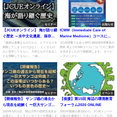
セミナー
お知らせ
【JCUEオンライン】 海が語り継
ICMM（Immediate Care of
ぐ歴史 ～水中文化遺産、保存と
Marine Medicine）コースにつ
活用の共存へ～
いてのご案内
『遺跡は貴重なものだから、とアクセスを
JCUE理事でもありNPO MINDER理事長の
制限してしまうのではなく、 たくさんの
西村 周よりICMMコースについてのご案内
人に見学してもらい、大切なものであるこ
を頂きましたので掲載致します。 ダイビ
とを理解してもらい、 一緒...
ングインスト...
セミナー
イベント
【開催報告】 サンゴ礁の過去か
【後援】第15回 海辺の環境教育
ら現在を紐解く 〜巨大サンゴは
フォーラム2020 ONLINE
何歳？ この藻場はいつからあ
2026年3月11日、岡山大学の佐野亘先生を
2001年開催の第1回から、JCUEメンバー
お迎えし、オンラインセミナーを開催しま
が協力や参加をしてまいりました。 今回
る？ いつもの景色の歴史〜 佐野