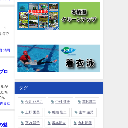
。 １
視点で
野 清司
プロ
ールが
タグ
私たち
9％以
今井 ひろこ
中村 征夫
高砂淳二
内まゆ
上野 園美
町頭 隆二
山本 遊児
宮内 祥子
坂本昭夫
今村昭彦
の魅