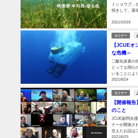
ミショウブ」
招きして、藻
ブ」は、石垣島
2021/10/18
セミナー
【JCUE
な危機～
二酸化炭素の
とっても関心
いることによ
2021/8/24
研究開発機構（
セミナー
【開催報告
のこと
JCUE顧問弁
ナーが開催さ
交えたお話は
2021/6/25
事故の現況と私