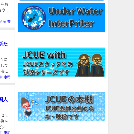
氏をお
ョウ
遠藤 豊
新た
々に
収して
人海洋
中 康司
国人
ンセミ
事例を
ビング
中 康司