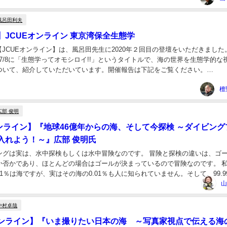
風呂田利夫
】JCUEオンライン 東京湾保全生態学
/16の【JCUEオンライン】は、風呂田先生に2020年２回目の登壇をいただきました
0/7/8に「生態学ってオモシロイ!!」というタイトルで、海の世界を生態学的な
ついて、紹介していただいています。開催報告は下記をご覧ください。
t/sem...
檀
広部 俊明
オンライン】『地球46億年からの海、そして今探検 ～ダイビング
入れよう！～』広部 俊明氏
ングは実は、水中探検もしくは水中冒険なのです。 冒険と探検の違いは、ゴ
か否かであり、ほとんどの場合はゴールが決まっているので冒険なのです。 
1％は海ですが、実はその海の0.01％も人に知られていません。そして、99.9
の光景なのです。 今回は、地球誕...
山
中村卓哉
 オンライン】『いま撮りたい日本の海 ～写真家視点で伝える海