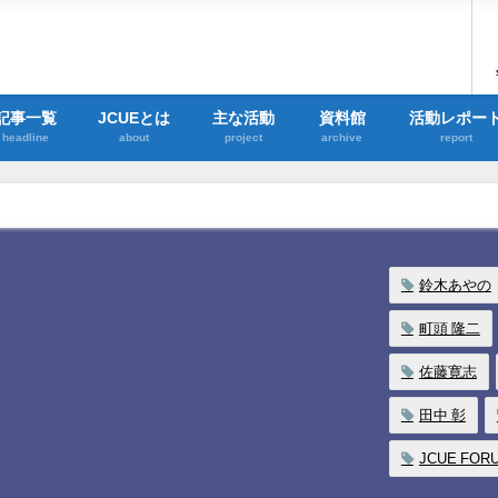
記事一覧
JCUEとは
主な活動
資料館
活動レポー
headline
about
project
archive
report
鈴木あやの
町頭 隆二
佐藤寛志
田中 彰
JCUE FOR