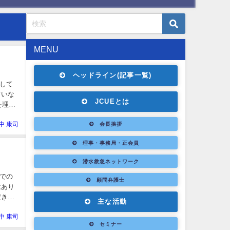
MENU
ヘッドライン(記事一覧)
して
ていな
JCUEとは
を理解
中 康司
会長挨拶
理事・事務局・正会員
潜水救急ネットワーク
縄での
顧問弁護士
はあり
だきま
主な活動
中 康司
セミナー