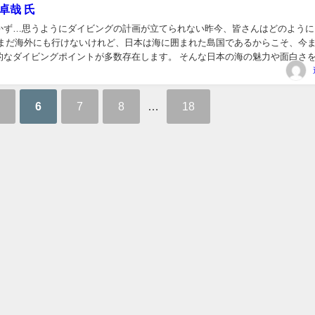
卓哉 氏
かず…思うようにダイビングの計画が立てられない昨今、皆さんはどのように
 まだ海外にも行けないけれど、日本は海に囲まれた島国であるからこそ、今
的なダイビングポイントが多数存在します。 そんな日本の海の魅力や面白さ
さんに心が高鳴る写真と共に語って頂きます。海...
6
7
8
…
18