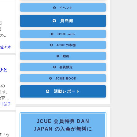
イベント
資料館
ラ
8
JCUE with
ギの発
JCUEの本棚
佐々木
動画
会員限定
ひと
JCUE BOOK
んの
活動レポート
ます。
教育教
川 弘子
JCUE 会員特典 DAN
JAPAN の入会が無料に
草「ウ