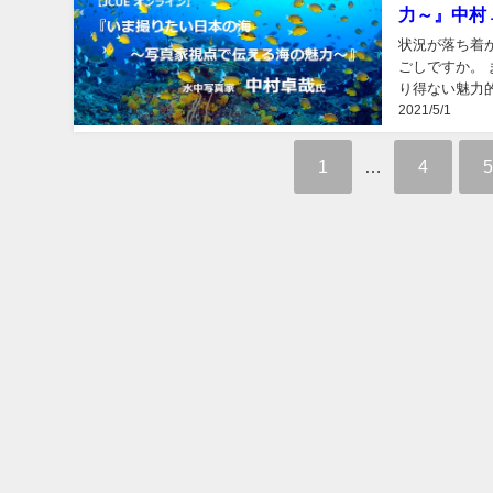
力～』中村 
状況が落ち着
ごしですか。
り得ない魅力
2021/5/1
真家の中村卓哉
1
…
4
5