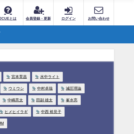
JCUEとは
会員登録・更新
ログイン
お問い合わせ
ト
宮本育昌
水中ライト
ウミウシ
中村卓哉
減圧理論
中嶋亮太
田副 雄太
峯水亮
ヒメヒイラギ
中西 裕見子
UM