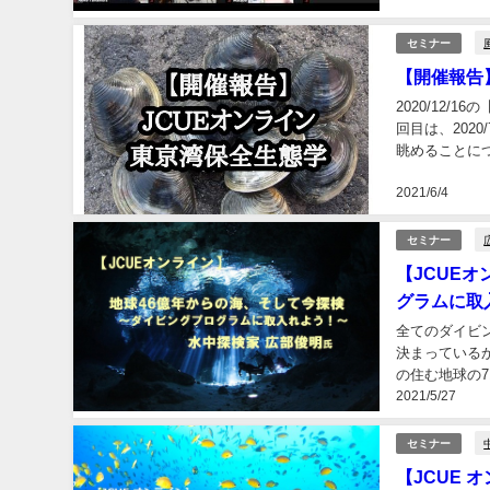
セミナー
【開催報告
2020/12
回目は、202
眺めることに
https://jcue.ne
2021/6/4
セミナー
【JCUE
グラムに取
全てのダイビ
決まっている
の住む地球の7
2021/5/27
上が世界初めて
セミナー
【JCUE