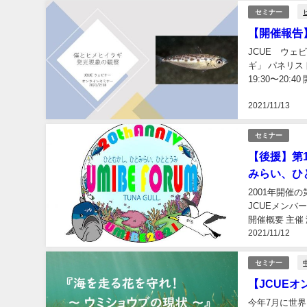
セミナー
【開催報告
JCUE ウ
ギ」 パネリスト
19:30〜2
光現象を観察し
2021/11/13
セミナー
【後援】第1
みらい、ひ
2001年開催
JCUEメン
開催概要 主催 
2021/11/12
会 公社 日本
セミナー
【JCUE
今年7月に世