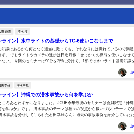
久野 義憲
清水 淳
オンライン】水中ライトの基礎からTG-6使いこなしまで
の知識はあるから何となく適当に撮っても、それなりには撮れているので満足
はず。 でもライトやカメラの進歩は日進月歩！せっかくの機能を使いこなせ
いない。 今回のセミナーは90分を2部に分けて、1部では水中ライト基礎知識
リンパスのTG-6を使いこなす方法につい...
山
村田幸雄
潜水事故
オンライン】沖縄での潜水事故から何を学ぶか
すところあとわずかになりました。 JCUE今年最後のセミナーは会員限定「沖
何を学ぶか」です。 潜水事故のテーマは種々の視点から扱いづらいテーマで
年潜水事故を分析してこられた村田幸雄さんに過去の事故事例を紹介していた
ら何を学べるかを、皆さんにも考えても...
山