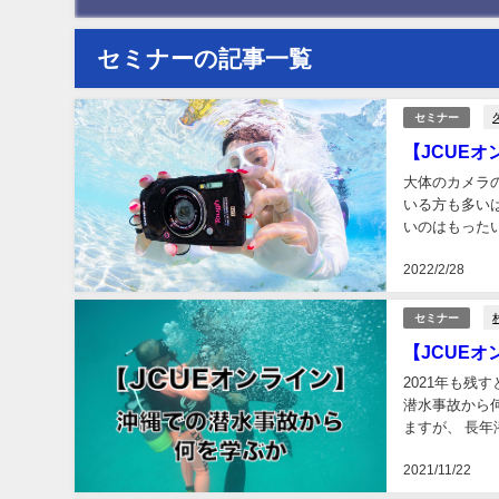
セミナーの記事一覧
セミナー
【JCUE
大体のカメラ
いる方も多い
いのはもった
し、2部ではオ
2022/2/28
セミナー
【JCUE
2021年も残
潜水事故から
ますが、 長
す。過去事例か
2021/11/22