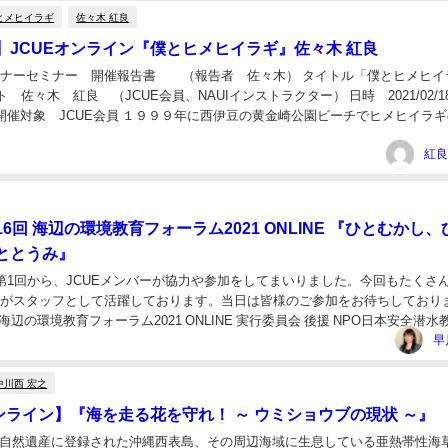
ヒメヒイラギ
佐々木 紅良
】JCUEオンライン『僕とヒメヒイラギ』佐々木 紅良
ェビナーセミナー 開催報告書 （報告者 佐々木） タイトル「僕とヒメヒイ
 佐々木 紅良 （JCUE会員、NAUIインストラクター） 日時 2021/02/1
0:40 開催対象 JCUE会員 １９９９年に西伊豆の黄金崎公園ビーチでヒメヒイラ
て以来、２１...
紅良
6回 海辺の環境教育フォーラム2021 ONLINE 『ひとむかし、
ととうみ』
の第1回から、JCUEメンバーが協力や参加をしてまいりました。今回もたくさ
バーがスタッフとして活躍しております。当日は皆様のご参加をお待ちしており
海辺の環境教育フォーラム2021 ONLINE 実行委員会 後援 NPO日本安全潜水
環境教育フォーラ...
早
中川西 宏之
オンライン】『海を走る花を守れ！ ～ ウミショウブの現状 ～』
界自然遺産に登録された沖縄西表島、その周辺海域に生息している亜熱帯性海