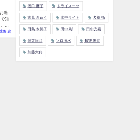
沼口 麻子
ドライスーツ
お過
古見 きゅう
水中ライト
犬養 拓
まで知
を、写
田島 木綿子
田中 彰
田中光嘉
遠藤 豊
窪寺恒己
ソロ潜水
越智 隆治
加藤大典