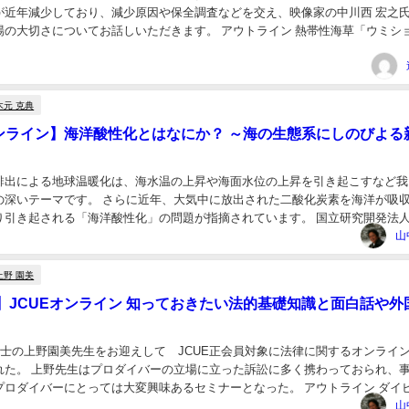
が近年減少しており、減少原因や保全調査などを交え、映像家の中川西 宏之
場の大切さについてお話しいただきます。 アウトライン 熱帯性海草「ウミシ
付近が分布の北限と言われ、周辺海域に生息し...
木元 克典
オンライン】海洋酸性化とはなにか？ ～海の生態系にしのびよる
排出による地球温暖化は、海水温の上昇や海面水位の上昇を引き起こすなど我
の深いテーマです。 さらに近年、大気中に放出された二酸化炭素を海洋が吸
り引き起される「海洋酸性化」の問題が指摘されています。 国立研究開発法
JAMSTEC ジャムステック） 地球環境部...
山
上野 園美
】JCUEオンライン 知っておきたい法的基礎知識と面白話や外
護士の上野園美先生をお迎えして JCUE正会員対象に法律に関するオンライ
れた。 上野先生はプロダイバーの立場に立った訴訟に多く携わっておられ、
プロダイバーにとっては大変興味あるセミナーとなった。 アウトライン ダイ
自身が抱えている紛争の内容 法的基礎...
山