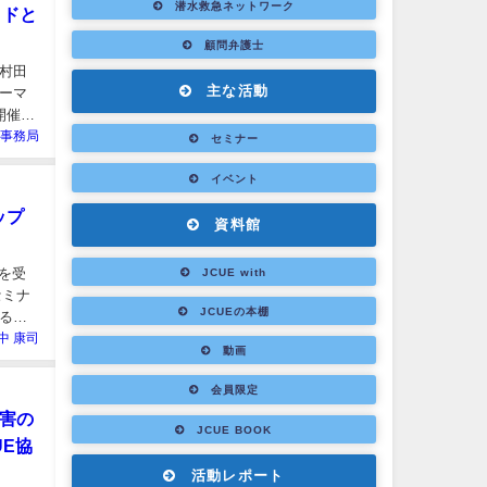
潜水救急ネットワーク
イドと
顧問弁護士
、村田
主な活動
ーマ
開催さ
E事務局
セミナー
イベント
ップ
資料館
ムを受
JCUE with
セミナ
JCUEの本棚
る場
中 康司
動画
会員限定
障害の
JCUE BOOK
UE協
活動レポート