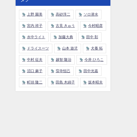
上野 園美
高砂淳二
ソロ潜水
宮内 祥子
古見 きゅう
今村昭彦
水中ライト
加藤大典
田中 彰
ドライスーツ
山本 遊児
犬養 拓
中村 征夫
越智 隆治
今井 ひろこ
沼口 麻子
窪寺恒己
田中光嘉
町頭 隆二
田島 木綿子
坂本昭夫