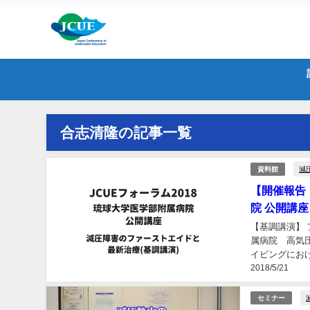
合志清隆の記事一覧
減
資料館
【開催報告：
院 公開講
【基調講演】
属病院 高気
イビングにお
2018/5/21
ストエイド）が
セミナー