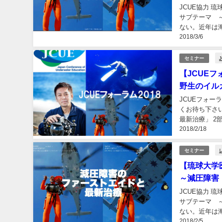
JCUE協力 
サブテーマ 
ない。近年は
2018/3/6
的な酸素供給法
セミナー
【JCUE
野生のイル
JCUEフォー
くお待ち下さ
最新治療」 2
2018/2/18
家 中村卓哉ス
セミナー
【琉球大学
～減圧障害
JCUE協力 
サブテーマ 
ない。近年は
2018/2/5
的な酸素供給法