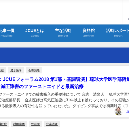
記事一覧
JCUEとは
主な活動
資料館
活動レポー
headline
about
project
archive
report
圧症
潜水医学
合志清隆
JCUEフォーラム2018 第1部・基調講演】琉球大学医学部附
座 減圧障害のファーストエイドと最新治療
 ファーストエイドでの酸素吸入の重要性について 合志 清隆氏 琉球大学医
圧治療部部長 合志医師は高気圧治療に31年以上も携わっており、その経験
ける酸素吸入の有効性を語っていただいた。ダイビング事故では初期対応（フ
最も重要であり、減圧障害が疑われる場合...
山
減圧症
村田幸雄
野澤徹
合志清隆