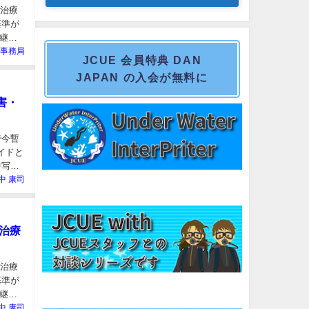
新治療
基準が
継続
E事務局
JCUE 会員特典 DAN
JAPAN の入会が無料に
害・
で今暫
イドと
中写真
中 康司
治療
新治療
基準が
継続
中 康司