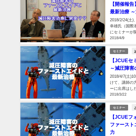
【開催報告
最新治療 
2018/2/
幸雄氏（国際
にセミナーが
2018/4/9
れた第52回日
セミナー
【JCUE
～減圧障害
2018/4/
けて、講師の
ーに出席はし
2018/3/22
を設けました。
セミナー
【JCUEフ
ファースト
力