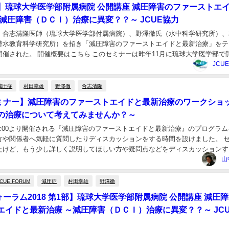
】琉球大学医学部附属病院 公開講座 減圧障害のファーストエ
～減圧障害（ＤＣＩ）治療に異変？？～ JCUE協力
24(土)、合志清隆医師（琉球大学医学部付属病院）、野澤徹氏（水中科学研究所）
潜水教育科学研究所）を招き「減圧障害のファーストエイドと最新治療」をテ
開催された。 開催概要はこちら このセミナーは昨年11月に琉球大学医学部で
本高気圧環境・潜水医学会学術総...
JCU
減圧症
村田幸雄
野澤徹
合志清隆
セミナー】減圧障害のファーストエイドと最新治療のワークショ
の治療について考えてみませんか？～
7(土)10:00より開催される『減圧障害のファーストエイドと最新治療』のプログラ
方や関係者へ気軽に質問したりディスカッションをする時間を設けました。 
たけど、もう少し詳しく説明してほしい方や疑問点などをディスカッションす
セミナー参加後、少し会場の移動...
山
JCUE FORUM
減圧症
村田幸雄
野澤徹
ォーラム2018 第1部】琉球大学医学部附属病院 公開講座 減圧
エイドと最新治療 ～減圧障害（ＤＣＩ）治療に異変？？～ JC