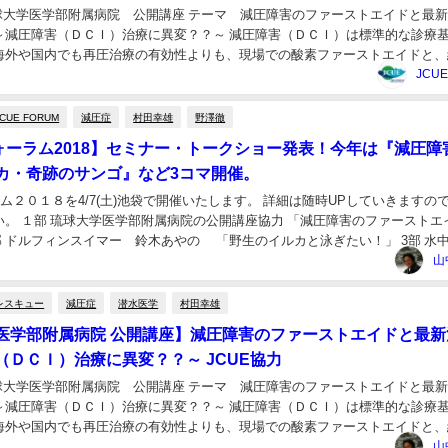
琉球大学医学部附属病院 公開講座 テーマ 減圧障害のファーストエイドと最
～減圧障害（ＤＣＩ）治療に異変？？～ 減圧障害（ＤＣＩ）は標準的な診療
海外や国内でも再圧治療の有効性よりも、現場での酸素ファーストエイドと、
が減圧障害への治療法として有効性が認識...
JCU
JCUE FORUM
減圧症
村田幸雄
野澤徹
フォーラム2018】セミナー・トークショー発表！今年は『減圧障
カ・奇跡のサンゴ』など3コマ開催。
ラム２０１８を4/7(土)池袋で開催いたします。 詳細は随時UPしていきますの
い。 １部 琉球大学医学部附属病院の公開講座協力 「減圧障害のファーストエ
部 ドルフィンスイマー 鈴木あやの 「野生のイルカと泳ぎたい！」 3部 水
ライドトーク 「豊か...
山
レスキュー
減圧症
潜水医学
村田幸雄
医学部附属病院 公開講座】減圧障害のファーストエイドと最新
（ＤＣＩ）治療に異変？？～ JCUE協力
琉球大学医学部附属病院 公開講座 テーマ 減圧障害のファーストエイドと最
～減圧障害（ＤＣＩ）治療に異変？？～ 減圧障害（ＤＣＩ）は標準的な診療
海外や国内でも再圧治療の有効性よりも、現場での酸素ファーストエイドと、
が減圧障害への治療法として有効性が認識...
山