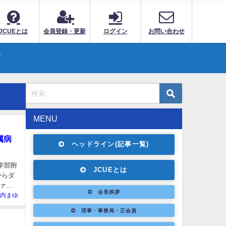
JCUEとは
会員登録・更新
ログイン
お問い合わせ
ト
MENU
属病
ヘッドライン(記事一覧)
学部附
JCUEとは
からダ
ァー
会長挨拶
内まゆ
理事・事務局・正会員