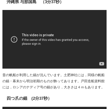
沖縄県 与那国島 （3分37秒）
昔の帆船が利用した錨が沈んでいます。土肥神社には，同様の帆船
の錨・幕末から明治初期のものが飾ってあります。戸田造船資料館
には，ロシアのナディア号の錨があり，大きさは４ｍもあります。
四つ爪の錨 (2分37秒）