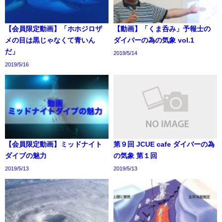
【会員限定動画】「ホホジロザ
【動画】「くま呑み」予報士の
メの目は黒じゃなくて青いん
ダイバーの為の気象 vol.1
だ」
2019/5/14
2019/5/16
【会員限定動画】ミッドナイト
第９回 JCUE cafe ダイバーの為
ダイブの魅力
の気象 第１回
2019/5/13
2019/5/13