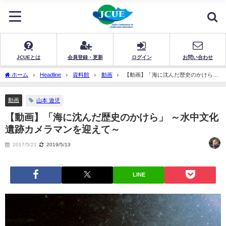
JCUEとは
会員登録・更新
ログイン
お問い合わせ
ホーム
Headline
資料館
動画
【動画】「海に沈んだ歴史のかけら」
～水中文化遺跡カメラマンを迎えて～
動画
山本 遊児
【動画】「海に沈んだ歴史のかけら」 ～水中文化
遺跡カメラマンを迎えて～
2017/5/21
2019/5/13
LINE