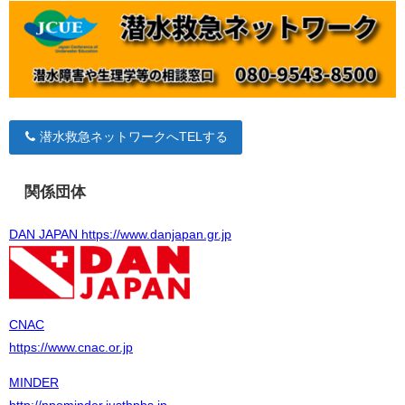
潜水救急ネットワークへTELする
関係団体
DAN JAPAN https://www.danjapan.gr.jp
CNAC
https://www.cnac.or.jp
MINDER
http://npominder.justhpbs.jp