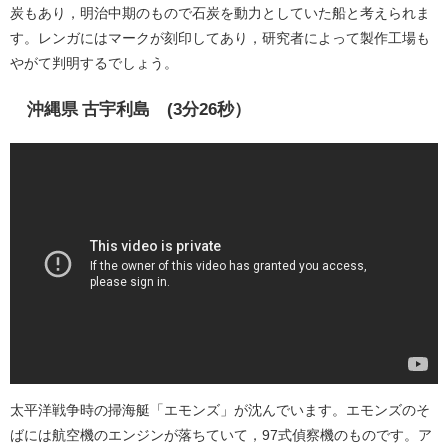
炭もあり，明治中期のもので石炭を動力としていた船と考えられま
す。レンガにはマークが刻印してあり，研究者によって製作工場も
やがて判明するでしょう。
沖縄県 古宇利島 (3分26秒）
太平洋戦争時の掃海艇「エモンズ」が沈んでいます。エモンズのそ
ばには航空機のエンジンが落ちていて，97式偵察機のものです。ア