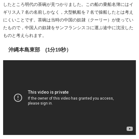
したところ明代の茶碗が見つかりました。この船の乗船名簿にはイ
ギリス人７名の名前しかなく，大型帆船を７名で操船したとは考え
にくいことです。茶碗は当時の中国の奴隷（クーリー）が使ってい
たもので，中国人の奴隷をサンフランシスコに運ぶ途中に沈没した
ものと考えられます。
沖縄本島東部 (1分19秒）