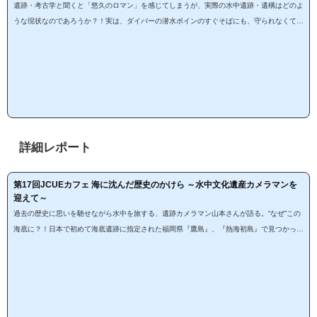
遺跡・考古学と聞くと「悠久のロマン」を感じてしまうが、実際の水中遺跡・遺構はどのよ
うな現状なのであろうか？！実は、ダイバーの潜水ポインのすぐそばにも、守られなくては
ならない、歴史が潜んでいるともいわれている。数々の調査や撮影をされてきた、水中文化
遺産カメラマン、山本遊児氏の目を通じて、我々、ダイバーのできることを考えてみよ
う！！概要 icon-check-square-o 画像から観る水中遺産 icon-check-square-o 古代の暮ら
しから、幕末まで～現代にも繋がる証 icon-check-square-o 我...
詳細レポート
第17回JCUEカフェ 海に沈んだ歴史のかけら ～水中文化遺産カメラマンを
迎えて～
過去の歴史に思いを馳せながら水中を旅する、遺跡カメラマン山本さんが語る。“なぜ”この
海底に？！日本で初めて海底遺跡に指定された福岡県『鷹島』、『熱海初島』で見つかった
葵の御紋のある江戸城用の瓦等など、当時の時代背景や人々の暮らしに夢と想像は膨らむ！
この記事はnoteでも見る事が出来ます、内容は同じとなります。開催概要 講師 山本 遊児
日時 2015年6月10日（水）19:00～20:30 場所 Ｍ＆Ｂ 池袋西武横店 参加費 JCUE会員無料
/ 非会員 500円講師紹介山本 遊児（やまもと ゆうじ）福岡在住 水中文化遺産カメラマン
ア...