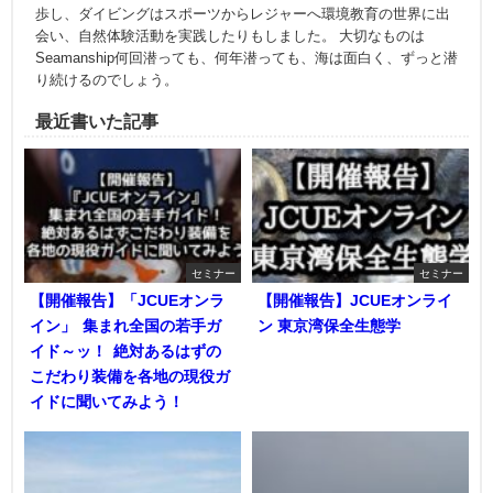
歩し、ダイビングはスポーツからレジャーへ環境教育の世界に出
会い、自然体験活動を実践したりもしました。 大切なものは
Seamanship何回潜っても、何年潜っても、海は面白く、ずっと潜
り続けるのでしょう。
最近書いた記事
セミナー
セミナー
【開催報告】「JCUEオンラ
【開催報告】JCUEオンライ
イン」 集まれ全国の若手ガ
ン 東京湾保全生態学
イド～ッ！ 絶対あるはずの
こだわり装備を各地の現役ガ
イドに聞いてみよう！