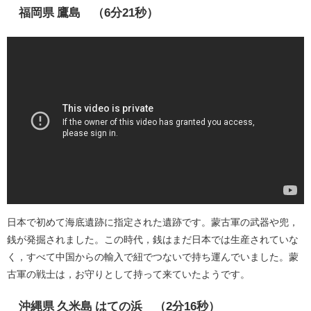
福岡県 鷹島 （6分21秒）
日本で初めて海底遺跡に指定された遺跡です。蒙古軍の武器や兜，
銭が発掘されました。この時代，銭はまだ日本では生産されていな
く，すべて中国からの輸入で紐でつないで持ち運んでいました。蒙
古軍の戦士は，お守りとして持って来ていたようです。
沖縄県 久米島 はての浜 （2分16秒）