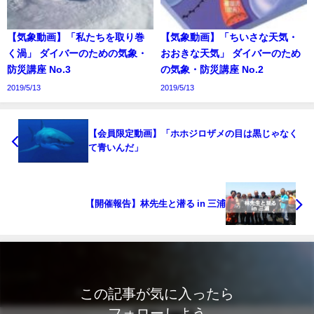
【気象動画】「私たちを取り巻
【気象動画】「ちいさな天気・
く渦」 ダイバーのための気象・
おおきな天気」 ダイバーのため
防災講座 No.3
の気象・防災講座 No.2
2019/5/13
2019/5/13
【会員限定動画】「ホホジロザメの目は黒じゃなく
て青いんだ」
【開催報告】林先生と潜る in 三浦
この記事が気に入ったら
フォローしよう