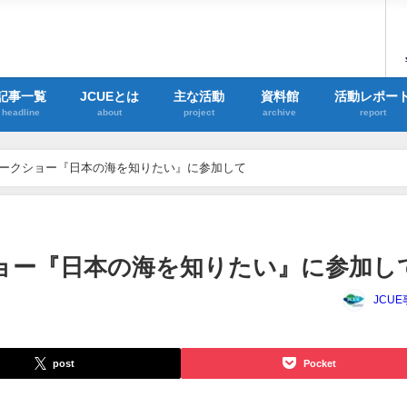
記事一覧
JCUEとは
主な活動
資料館
活動レポー
headline
about
project
archive
report
ークショー『日本の海を知りたい』に参加して
ョー『日本の海を知りたい』に参加し
JCU
post
Pocket