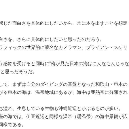
感じた面白さを具体的にしたいから、常に本を出すことを想定
白さを、さらに具体的にしたいと思ったのだろう。
ラフィックの世界的に著名なカメラマン、ブライアン・スケリ
う感銘を受けると同時に"俺が見た日本の海はこんなもんじゃ
"と思ったそうだ。
して、まずは自分のダイビングの基盤となった和歌山・串本の
がる串本の海は、温帯地域にあるが、海中は亜熱帯に分類され
ち溢れ、生息している生物も沖縄近辺とかぶるものが多い。
座の海では、伊豆近辺と同様な温帯（暖温帯）の海中景観が広
同様である。