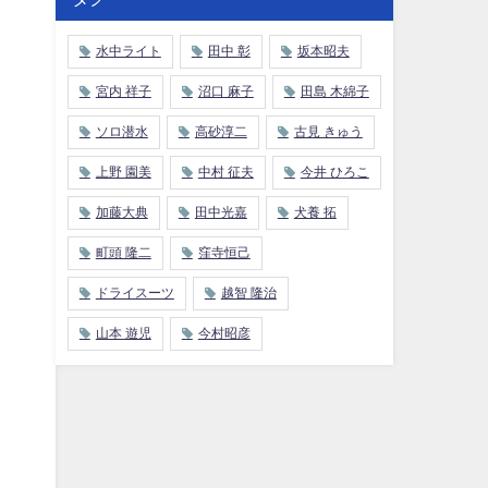
水中ライト
田中 彰
坂本昭夫
宮内 祥子
沼口 麻子
田島 木綿子
ソロ潜水
高砂淳二
古見 きゅう
上野 園美
中村 征夫
今井 ひろこ
加藤大典
田中光嘉
犬養 拓
町頭 隆二
窪寺恒己
ドライスーツ
越智 隆治
山本 遊児
今村昭彦