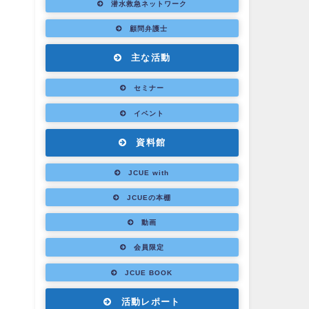
潜水救急ネットワーク
顧問弁護士
主な活動
セミナー
イベント
資料館
JCUE with
JCUEの本棚
動画
会員限定
JCUE BOOK
活動レポート