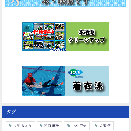
タグ
古見 きゅう
沼口 麻子
中村 征夫
犬養 拓