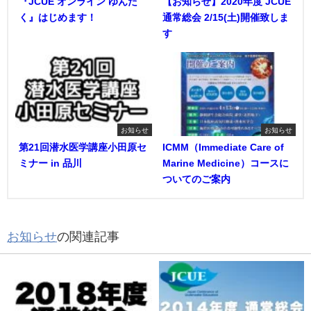
『JCUE オンライン ゆんた
【お知らせ】2020年度 JCUE
く』はじめます！
通常総会 2/15(土)開催致しま
す
お知らせ
お知らせ
第21回潜水医学講座小田原セ
ICMM（Immediate Care of
ミナー in 品川
Marine Medicine）コースに
ついてのご案内
お知らせ
の関連記事