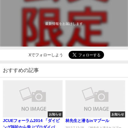
最新情報をお届けします
Xでフォローしよう
おすすめの記事
お知らせ
お知らせ
JCUEフォーラム2014 「ダイビ
林先生と潜るinマブール
ング訴訟から学ぶプロダイバー
2012.7.12-18 『林先生と潜るin マブー