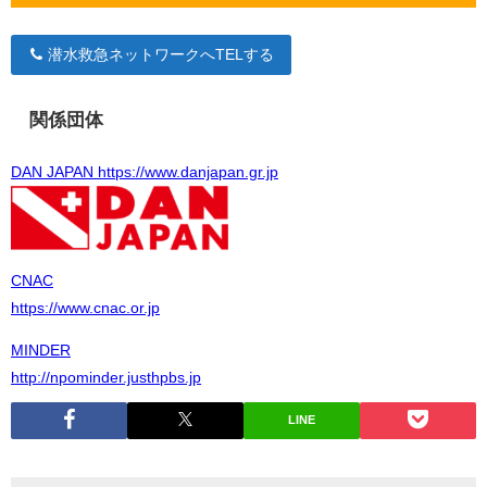
潜水救急ネットワークへTELする
関係団体
DAN JAPAN https://www.danjapan.gr.jp
CNAC
https://www.cnac.or.jp
MINDER
http://npominder.justhpbs.jp
LINE