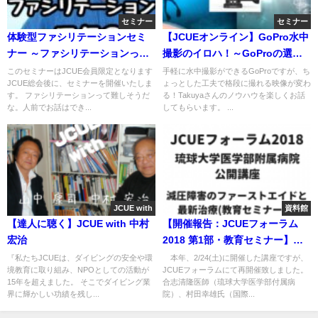
セミナー
セミナー
体験型ファシリテーションセミ
【JCUEオンライン】GoPro水中
ナー ～ファシリテーションって
撮影のイロハ！～GoProの選び
ホントはなに？～
方、水中撮影に必要なアクセサ
このセミナーはJCUE会員限定となります
手軽に水中撮影ができるGoProですが、ち
JCUE総会後に、セミナーを開催いたしま
ょっとした工夫で格段に撮れる映像が変わ
リーから撮影のコツまで基本編
す。 ファシリテーションって難しそうだ
る！Takuyaさんのノウハウを楽しくお話
～
な。人前でお話はでき...
してもらいます。 ...
JCUE with
資料館
【達人に聴く】JCUE with 中村
【開催報告：JCUEフォーラム
宏治
2018 第1部・教育セミナー】琉
球大学医学部附属病院 公開講座
『私たちJCUEは、ダイビングの安全や環
本年、2/24(土)に開催した講座ですが、
境教育に取り組み、NPOとしての活動が
JCUEフォーラムにて再開催致しました。
減圧障害のファーストエイドと
15年を超えました。 そこでダイビング業
合志清隆医師（琉球大学医学部付属病
最新治療
界に輝かしい功績を残し...
院）、村田幸雄氏（国際...