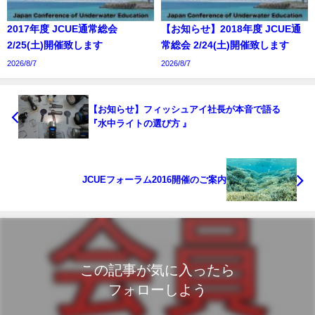
2017年度 JCUE通常総会
【お知らせ】2018年度 JCUE通
2/25(土)開催致します
常総会 2/24(土)開催致します
2026/8/7
2026/8/7
【お知らせ】フィッシュアイ社長が本音で語る
『水中ライトの選び方 』
JCUEフォーラム2016開催のご案内
この記事が気に入ったら
フォローしよう