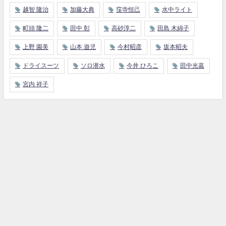
越智 隆治
加藤大典
窪寺恒己
水中ライト
町頭 隆二
田中 彰
高砂淳二
田島 木綿子
上野 園美
山本 遊児
今村昭彦
坂本昭夫
ドライスーツ
ソロ潜水
今井 ひろこ
田中光嘉
宮内 祥子