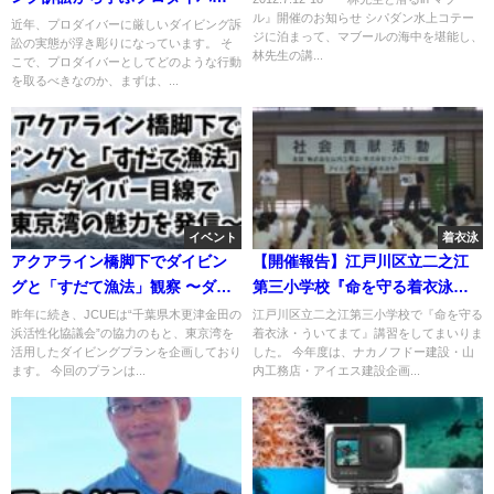
ル』開催のお知らせ シパダン水上コテー
の法的リスク勉強会」
近年、プロダイバーに厳しいダイビング訴
ジに泊まって、マブールの海中を堪能し、
訟の実態が浮き彫りになっています。 そ
林先生の講...
こで、プロダイバーとしてどのような行動
を取るべきなのか、まずは、...
イベント
着衣泳
アクアライン橋脚下でダイビン
【開催報告】江戸川区立二之江
グと「すだて漁法」観察 〜ダイ
第三小学校『命を守る着衣泳・
バー目線で東京湾の魅力を発
ういてまて』講習
昨年に続き、JCUEは“千葉県木更津金田の
江戸川区立二之江第三小学校で『命を守る
浜活性化協議会”の協力のもと、東京湾を
着衣泳・ういてまて』講習をしてまいりま
信〜
活用したダイビングプランを企画しており
した。 今年度は、ナカノフドー建設・山
ます。 今回のプランは...
内工務店・アイエス建設企画...