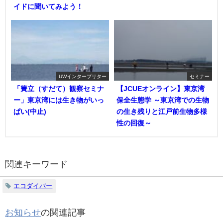
イドに聞いてみよう！
UWインタープリター
セミナー
「簀立（すだて）観察セミナ
【JCUEオンライン】東京湾
ー」東京湾には生き物がいっ
保全生態学 ～東京湾での生物
ぱい(中止)
の生き残りと江戸前生物多様
性の回復～
関連キーワード
エコダイバー
お知らせ
の関連記事