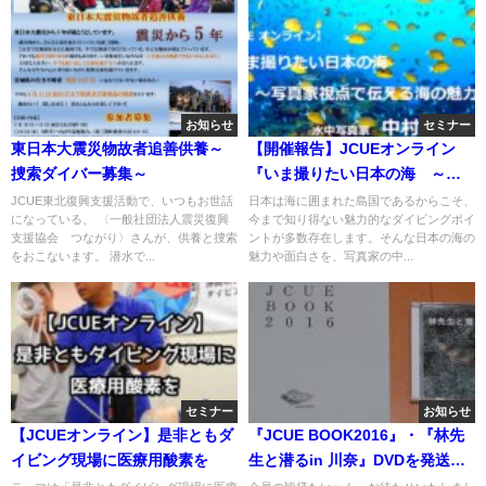
お知らせ
セミナー
東日本大震災物故者追善供養～
【開催報告】JCUEオンライン
捜索ダイバー募集～
『いま撮りたい日本の海 ～写
真家視点で伝える海の魅力～』
JCUE東北復興支援活動で、いつもお世話
日本は海に囲まれた島国であるからこそ、
になっている、 〈一般社団法人震災復興
今まで知り得ない魅力的なダイビングポイ
中村 卓哉 氏
支援協会 つながり〉さんが、供養と捜索
ントが多数存在します。そんな日本の海の
をおこないます。 潜水で...
魅力や面白さを、写真家の中...
セミナー
お知らせ
【JCUEオンライン】是非ともダ
『JCUE BOOK2016』・『林先
イビング現場に医療用酸素を
生と潜るin 川奈』DVDを発送し
ました。