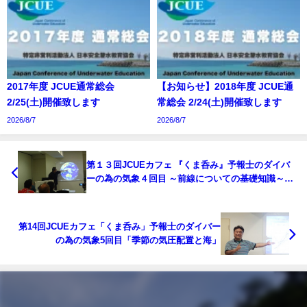
2017年度 JCUE通常総会
【お知らせ】2018年度 JCUE通
2/25(土)開催致します
常総会 2/24(土)開催致します
2026/8/7
2026/8/7
第１３回JCUEカフェ 『くま呑み』予報士のダイバ
ーの為の気象４回目 ～前線についての基礎知識～開
催のお知らせ
第14回JCUEカフェ「くま呑み」予報士のダイバー
の為の気象5回目「季節の気圧配置と海」