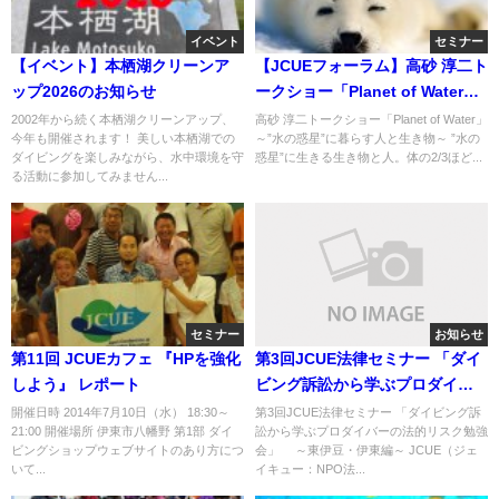
イベント
セミナー
【イベント】本栖湖クリーンア
【JCUEフォーラム】高砂 淳二ト
ップ2026のお知らせ
ークショー「Planet of Water」
～”水の惑星”に暮らす人と生き
2002年から続く本栖湖クリーンアップ、
高砂 淳二トークショー「Planet of Water」
今年も開催されます！ 美しい本栖湖での
～”水の惑星”に暮らす人と生き物～ ”水の
物～
ダイビングを楽しみながら、水中環境を守
惑星”に生きる生き物と人。体の2/3ほど...
る活動に参加してみません...
セミナー
お知らせ
第11回 JCUEカフェ 『HPを強化
第3回JCUE法律セミナー 「ダイ
しよう』 レポート
ビング訴訟から学ぶプロダイバ
ーの法的リスク勉強会」 ～東
開催日時 2014年7月10日（水） 18:30～
第3回JCUE法律セミナー 「ダイビング訴
21:00 開催場所 伊東市八幡野 第1部 ダイ
訟から学ぶプロダイバーの法的リスク勉強
伊豆・伊東編～
ビングショップウェブサイトのあり方につ
会」 ～東伊豆・伊東編～ JCUE（ジェ
いて...
イキュー：NPO法...