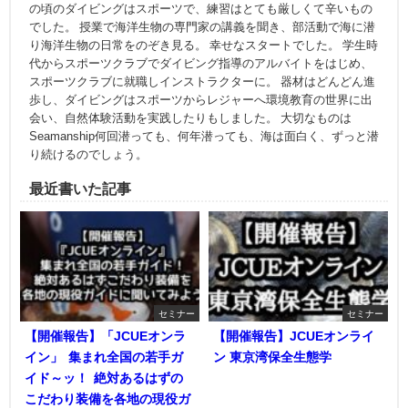
の頃のダイビングはスポーツで、練習はとても厳しくて辛いもの
でした。 授業で海洋生物の専門家の講義を聞き、部活動で海に潜
り海洋生物の日常をのぞき見る。 幸せなスタートでした。 学生時
代からスポーツクラブでダイビング指導のアルバイトをはじめ、
スポーツクラブに就職しインストラクターに。 器材はどんどん進
歩し、ダイビングはスポーツからレジャーへ環境教育の世界に出
会い、自然体験活動を実践したりもしました。 大切なものは
Seamanship何回潜っても、何年潜っても、海は面白く、ずっと潜
り続けるのでしょう。
最近書いた記事
セミナー
セミナー
【開催報告】「JCUEオンラ
【開催報告】JCUEオンライ
イン」 集まれ全国の若手ガ
ン 東京湾保全生態学
イド～ッ！ 絶対あるはずの
こだわり装備を各地の現役ガ