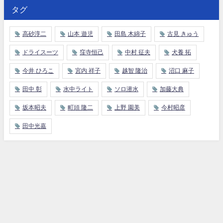
タグ
高砂淳二
山本 遊児
田島 木綿子
古見 きゅう
ドライスーツ
窪寺恒己
中村 征夫
犬養 拓
今井 ひろこ
宮内 祥子
越智 隆治
沼口 麻子
田中 彰
水中ライト
ソロ潜水
加藤大典
坂本昭夫
町頭 隆二
上野 園美
今村昭彦
田中光嘉