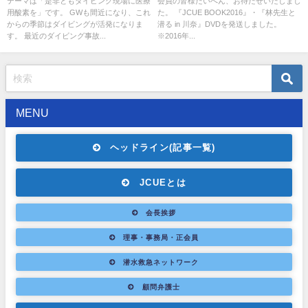
テーマは「是非ともダイビング現場に医療
会員の皆様たいへん、お待たせいたしまし
用酸素を」です。 GWも間近になり、これ
た。 『JCUE BOOK2016』・『林先生と
からの季節はダイビングが活発になりま
潜る in 川奈』DVDを発送しました。
す。 最近のダイビング事故...
※2016年...
MENU
ヘッドライン(記事一覧)
JCUEとは
会長挨拶
理事・事務局・正会員
潜水救急ネットワーク
顧問弁護士