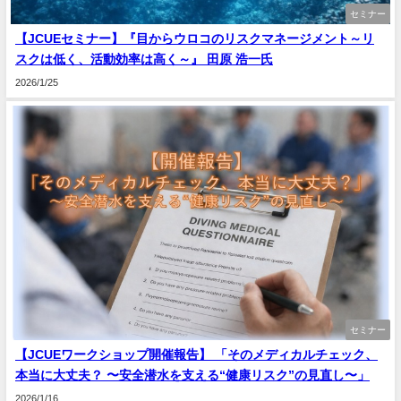
セミナー
【JCUEセミナー】『目からウロコのリスクマネージメント～リ
スクは低く、活動効率は高く～』 田原 浩一氏
2026/1/25
セミナー
【JCUEワークショップ開催報告】 「そのメディカルチェック、
本当に大丈夫？ 〜安全潜水を支える“健康リスク”の見直し〜」
2026/1/16