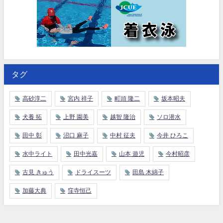
タグ
高砂淳二
宮内 祥子
町頭 隆二
坂本昭夫
犬養 拓
上野 園美
越智 隆治
ソロ潜水
田中 彰
沼口 麻子
中村 征夫
今井 ひろこ
水中ライト
田中光嘉
山本 遊児
今村昭彦
古見 きゅう
ドライスーツ
田島 木綿子
加藤大典
窪寺恒己