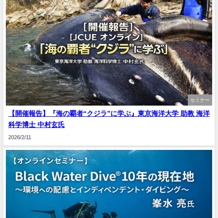
セミナー
【開催報告】『海の覇者“クジラ”に学ぶ』東京海洋大学 助教 海洋
科学博士 中村玄氏
2026/2/11