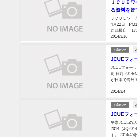
ＪＣＵＥワ
る資料を皆
ＪＣＵＥワー
4月22日 PM
西武横店 〒171
2014/3/10
お知らせ
JCUEフォ
JCUEフォー
司 日時 2014
が日本で海外
クからサ...
2014/3/4
お知らせ
JCUEフォ
平素JCUEの
2014（JQ
す。 201