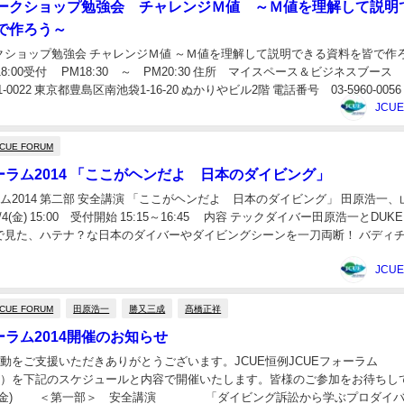
ークショップ勉強会 チャレンジＭ値 ～Ｍ値を理解して説明
で作ろう～
クショップ勉強会 チャレンジＭ値 ～Ｍ値を理解して説明できる資料を皆で作
18:00受付 PM18:30 ～ PM20:30 住所 マイスペース＆ビジネスブース
-0022 東京都豊島区南池袋1-16-20 ぬかりやビル2階 電話番号 03-5960-0056 .
JCU
JCUE FORUM
ーラム2014 「ここがヘンだよ 日本のダイビング」
ラム2014 第二部 安全講演 「ここがヘンだよ 日本のダイビング」 田原浩一
/4/4(金) 15:00 受付開始 15:15～16:45 内容 テックダイバー田原浩一とDUK
で見た、ハテナ？な日本のダイバーやダイビングシーンを一刀両断！ バディ
JCU
JCUE FORUM
田原浩一
勝又三成
髙橋正祥
ーラム2014開催のお知らせ
活動をご支援いただきありがとうございます。JCUE恒例JCUEフォーラム
2014）を下記のスケジュールと内容で開催いたします。皆様のご参加をお待ちし
4/4/4(金) ＜第一部＞ 安全講演 「ダイビング訴訟から学ぶプロダイ