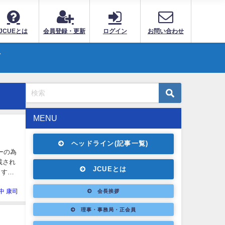
JCUEとは
会員登録・更新
ログイン
お問い合わせ
ト
MENU
ヘッドライン(記事一覧)
ーの為
載され
JCUEとは
ます。
中 康司
会長挨拶
理事・事務局・正会員