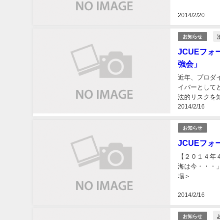
法的リスク
2014/2/20
お知らせ
JCUEフ
強会」
近年、プロダ
イバーとして
法的リスクを
2014/2/16
＞ 安全講演
お知らせ
JCUEフ
【２０１４
海は今・・
場＞ 13
14:00
2014/2/16
お知らせ