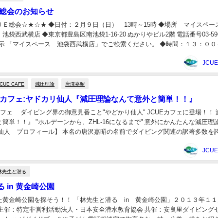
常総会のお知らせ
Ｅ総会☆★☆★ ◆日付：２月９日（日） 13時～15時 ◆場所 マイスペー
袋西武横店 ◆東京都豊島区南池袋1-16-20 ぬかりやビル2階 電話番号03-596
を表示 「マイスペース 池袋西武横店」でご検索ください。 ◆時間：１３：００
： ２０１...
JCU
JCUE CAFE
減圧理論
唐澤嘉昭
UEカフェ:ヤドカリ仙人『減圧理論なんて意外と簡単！！』
カフェ ダイビング界の御意見番こと"やどかり仙人" JCUEカフェに登場！！ 
簡単！！』 "ホルデーンから、ZHL-16になるまで" 意外にかんたんな減圧理
り仙人 プロフィール】 本名の唐沢嘉昭の名前でダイビング関連の訳著多数を
き字引き。１９６４...
JCU
林先生と潜る
 in 黄金崎公園
た黄金崎公園を探そう！！ 「林先生と潜る in 黄金崎公園」２０１３年１
 主催：特定非営利活動法人・日本安全潜水教育協会 共催：安良里ダイビング