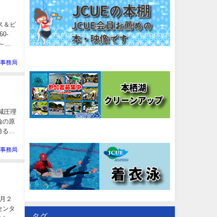
ス＆ビ
0-
～１
E事務局
減圧理
論の原
誇るダ
E事務局
１月２
センタ
タグ