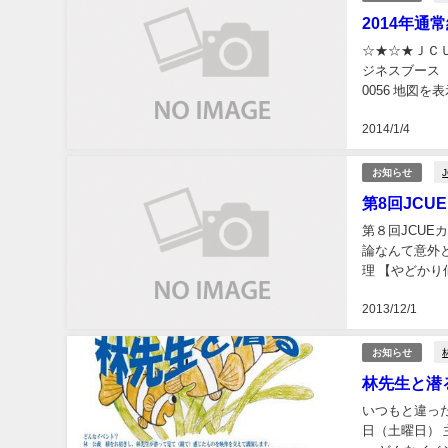
2014年通
☆★☆★ＪＣＵ
ジネスブース 池
0056 地図
５：００ ◆議案
2014/1/4
お知らせ
第8回JC
第８回JCUE
論なんて意外と
理 【やどか
イビング界の生
2013/12/1
お知らせ
林先生と潜る
いつもと違っ
日（土曜日）