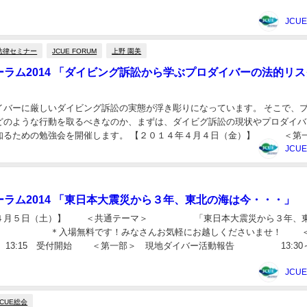
勉強会」 上野園...
JCU
法律セミナー
JCUE FORUM
上野 園美
ォーラム2014 「ダイビング訴訟から学ぶプロダイバーの法的リ
イバーに厳しいダイビング訴訟の実態が浮き彫りになっています。 そこで、
どのような行動を取るべきなのか、まずは、ダイビグ訴訟の現状やプロダイバ
知るための勉強会を開催します。 【２０１４年４月４日（金）】 ＜第
 「ダイビング訴訟から学ぶプロダイバー...
JCU
ォーラム2014 「東日本大震災から３年、東北の海は今・・・」
年４月５日（土）】 ＜共通テーマ＞ 「東日本大震災から３年、
・」 ＊入場無料です！みなさんお気軽にお越しくださいませ！ 
:15 受付開始 ＜第一部＞ 現地ダイバー活動報告 13:30
 一般社団法人 ...
JCU
JCUE総会