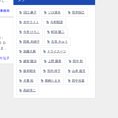
きし、
E事務局
沼口 麻子
ソロ潜水
窪寺恒己
水中ライト
今村昭彦
今井 ひろこ
町頭 隆二
力：
田島 木綿子
古見 きゅう
 Ｄ
たま
加藤大典
ドライスーツ
川 弘子
越智 隆治
上野 園美
田中 彰
坂本昭夫
宮内 祥子
山本 遊児
犬養 拓
尾崎たまき
田中光嘉
高砂淳二