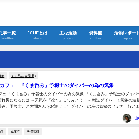
記事一覧
JCUEとは
主な活動
資料館
活動レポー
headline
about
project
archive
report
気象
くま呑み(大間 哲)
UEカフェ 『くま呑み』予報士のダイバーの為の気象
カフェ 『くま呑み』予報士のダイバーの為の気象 『くま呑み』予報士のダイバ
 晴れ男になるには ～天気を『操作』してみよう！～ 雑誌ダイバーで気象の連
呑み』予報士こと大間さんをお迎 えしてダイバーの為の気象のセミナー行い
」になるるのか？！ 天気の初...
山
M値
減圧症
唐澤嘉昭