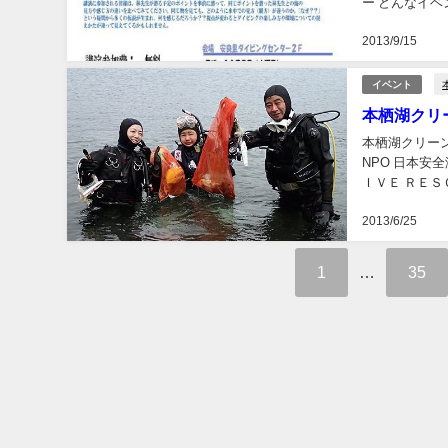
ー どんなイ
林先生が潜って
2013/9/15
イベント
本栖湖クリー
本栖湖クリーン
NPO 日本安
ＩＶＥ ＲＥＳ
た、晴天にて開
2013/6/25
1
…
35