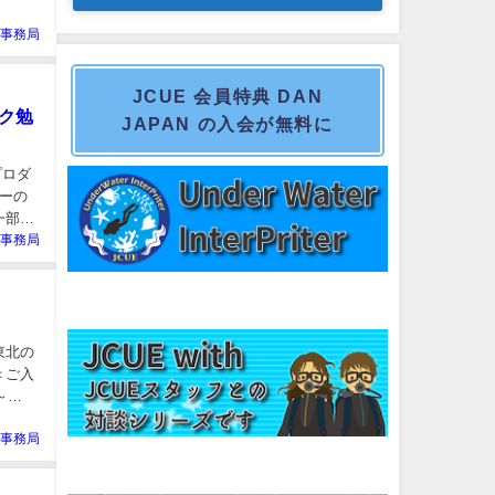
E事務局
JCUE 会員特典 DAN
スク勉
JAPAN の入会が無料に
プロダ
ーの
一部
E事務局
東北の
＜ご入
～
E事務局