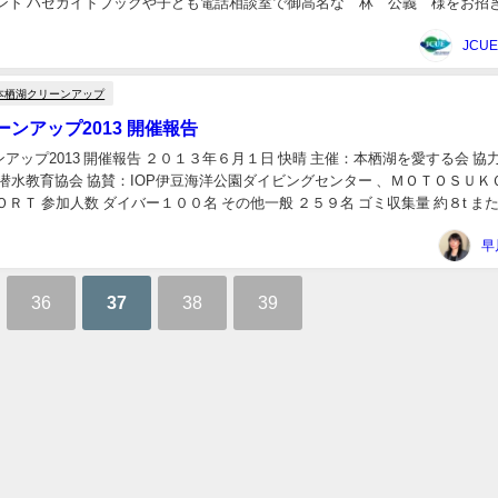
ベント ハゼガイドブックや子ども電話相談室で御高名な 林 公義 様をお招
見て（観て）感じたものを映像を交えて...
JCU
本栖湖クリーンアップ
ンアップ2013 開催報告
アップ2013 開催報告 ２０１３年６月１日 快晴 主催：本栖湖を愛する会 協
全潜水教育協会 協賛：IOP伊豆海洋公園ダイビングセンター 、ＭＯＴＯＳＵＫＯ
ＯＲＴ 参加人数 ダイバー１００名 その他一般 ２５９名 ゴミ収集量 約８t ま
催することが出来...
早
36
37
38
39