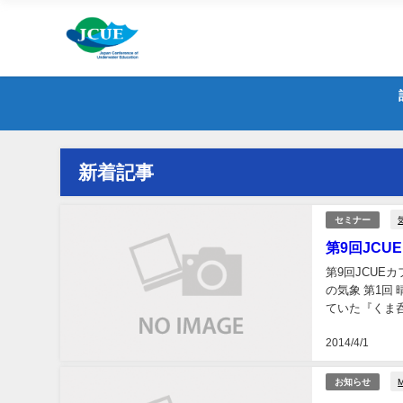
新着記事
セミナー
第9回JC
第9回JCUE
の気象 第1回
ていた『くま
たして「晴れ男
2014/4/1
お知らせ