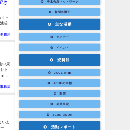
でき
潜水救急ネットワーク
顧問弁護士
ろう～
 池袋
主な活動
..
E事務局
セミナー
イベント
資料館
、山中康
E山中
JCUE with
チェッ
JCUEの本棚
E事務局
動画
会員限定
JCUE BOOK
ていま
活動レポート
バーの