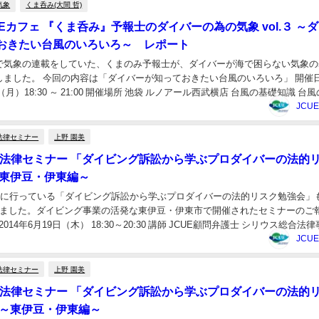
気象
くま呑み(大間 哲)
UEカフェ 『くま呑み』予報士のダイバーの為の気象 vol.３ ～
おきたい台風のいろいろ～ レポート
で気象の連載をしていた、くまのみ予報士が、ダイバーが海で困らない気象の
しました。 今回の内容は「ダイバーが知っておきたい台風のいろいろ」 開催
日（月）18:30 ～ 21:00 開催場所 池袋 ルノアール西武横店 台風の基礎知識 台
とって） 最近...
JCU
法律セミナー
上野 園美
UE法律セミナー 「ダイビング訴訟から学ぶプロダイバーの法的
～東伊豆・伊東編～
続的に行っている「ダイビング訴訟から学ぶプロダイバーの法的リスク勉強会」
りました。ダイビング事業の活発な東伊豆・伊東市で開催されたセミナーのご
2014年6月19日（木） 18:30～20:30 講師 JCUE顧問弁護士 シリウス総合法
先生 ...
JCU
法律セミナー
上野 園美
UE法律セミナー 「ダイビング訴訟から学ぶプロダイバーの法的
～東伊豆・伊東編～