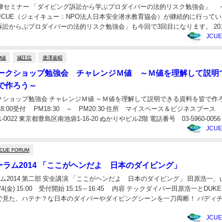
E法律セミナー 「ダイビング訴訟から学ぶプロダイバーの法的リスク勉強会」 
JCUE（ジェイキュー：NPO法人日本安全潜水教育協会）が継続的に行って
訟からぶプロダイバーの法的リスク勉強会」も今回で3回目になります。 201
、本年4月4日の池袋、そし...
JCU
M値
減圧症
唐澤嘉昭
ークショップ勉強会 チャレンジＭ値 ～Ｍ値を理解して説明
で作ろう～
クショップ勉強会 チャレンジＭ値 ～Ｍ値を理解して説明できる資料を皆で作
18:00受付 PM18:30 ～ PM20:30 住所 マイスペース＆ビジネスブース
-0022 東京都豊島区南池袋1-16-20 ぬかりやビル2階 電話番号 03-5960-0056 .
JCU
JCUE FORUM
ーラム2014 「ここがヘンだよ 日本のダイビング」
ラム2014 第二部 安全講演 「ここがヘンだよ 日本のダイビング」 田原浩一
/4/4(金) 15:00 受付開始 15:15～16:45 内容 テックダイバー田原浩一とDUK
で見た、ハテナ？な日本のダイバーやダイビングシーンを一刀両断！ バディ
JCU