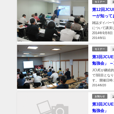
セミナー
第12回JC
ーが知って
雑誌ダイバー
について講演
2014年9月8
2014/9/11
（台風8号を例に
セミナー
第3回JC
勉強会」 
JCUEが継
で3回目とな
す。 開催日時 
2014/6/20
弁護士 上野 園美
お知らせ
第3回JC
勉強会」 