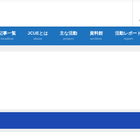
記事一覧
JCUEとは
主な活動
資料館
活動レポー
headline
about
project
archive
report