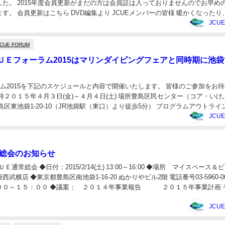
した。 2015年度会員更新がまだの方は会員証は入っておりませんのでお早め
す。 会員更新はこちら DVD編集より JCUEメンバーの皆様 暖かくなったり
.
JCU
JCUE FORUM
ＵＥフォーラム2015はマリンダイビングフェアと同時期に池袋
ラム2015を下記のスケジュールと内容で開催いたします。 皆様のご参加をお
時２０１５年４月３日(金)～４月４日(土) 場所豊島区民センター（コア・いけ
島区東池袋1-20-10（JR池袋駅（東口）より徒歩5分） プログラムアウトライ
) icon...
JCU
常総会のお知らせ
ＵＥ通常総会 ◆日付：2015/2/14(土) 13:00～16:00 ◆場所 マイスペース＆
武横店 ◆東京都豊島区南池袋1-16-20 ぬかりやビル2階 電話番号03-5960-00
００～１５：００ ◆議案： ２０１４年事業報告 ２０１５年事業計画 そ.
JCU