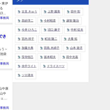
～東伊
いる
古見 きゅう
上野 園美
田中 彰
3年6
E事務局
高砂淳二
今村昭彦
越智 隆治
今井 ひろこ
沼口 麻子
中村 征夫
でき
宮内 祥子
町頭 隆二
犬養 拓
加藤大典
田島 木綿子
山本 遊児
ろう～
 池袋
窪寺恒己
坂本昭夫
田中光嘉
..
E事務局
水中ライト
ドライスーツ
ソロ潜水
、山中康
E山中
チェッ
E事務局