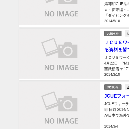
第3回JCU
豆・伊東編～ 
「ダイビング訴
2014/5/10
月22日の沼津
お知らせ
ＪＣＵＥワ
る資料を皆
ＪＣＵＥワー
4月22日 PM
西武横店 〒171
2014/3/10
お知らせ
JCUEフォ
JCUEフォー
司 日時 2014
が日本で海外
クからサ...
2014/3/4