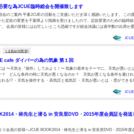
必要な為JCUE臨時総会を開催致します
総会のご案内 平素JCUEの活動をご支援いただき深く感謝いたします。 この度2
いた定款の変更を千葉県より指摘を受けましたので、定款変更のための臨時総
す。 会員の皆様にはお忙しいところ恐縮ですが総会決議には過半数の出席か
時総会の出欠並びに委任の意思表示を...
JCU
くま呑み(大間 哲)
UE cafe ダイバーの為の気象 第１回
には 〜天気を『操作』してみよう！〜 気象の基本をテーマに、天気が悪いと
か？ どんな条件の時に天気が悪くなるのか？ 天気が悪くなる条件を避けれ
れる!? ・天気を操作する ・高気圧と低気圧 ・天気が悪いとは ・雲ができる
どうしてできるのか？ ・雨はどんな...
JCU
OOK2014・林先生と潜る in 安良里DVD・2015年度会員証を発
CUEより会員の皆様へJCUE BOOK2014・林先生と潜る in 安良里DVD・2015年