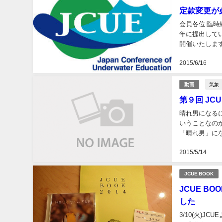
定款変更が
会員各位 臨時
年に提出して
開催いたしま
必要です。 臨
2015/6/16
気象
動画
第９回 JC
晴れ男になる
いうことなの
「晴れ男」にな
・前線 ・雲は
2015/5/14
JCUE BOOK
JCUE B
した
3/10(火)J