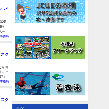
ダイバ
基礎
日時
風の一生
E事務局
リスク
も今回
報告で
律事務所
E事務局
リスク
タグ