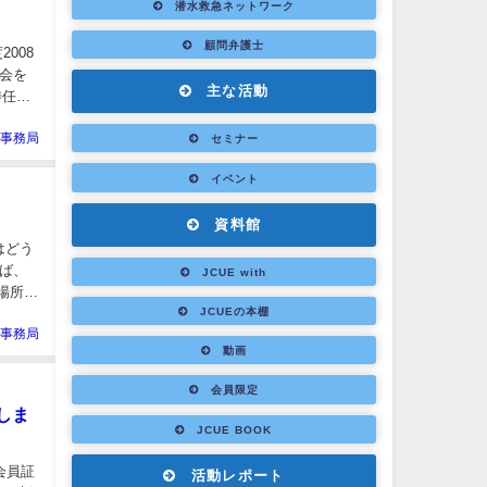
潜水救急ネットワーク
顧問弁護士
008
会を
主な活動
委任が
E事務局
セミナー
イベント
資料館
はどう
ば、
JCUE with
場所
JCUEの本棚
E事務局
動画
会員限定
送しま
JCUE BOOK
度会員証
活動レポート