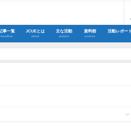
記事一覧
JCUEとは
主な活動
資料館
活動レポー
headline
about
project
archive