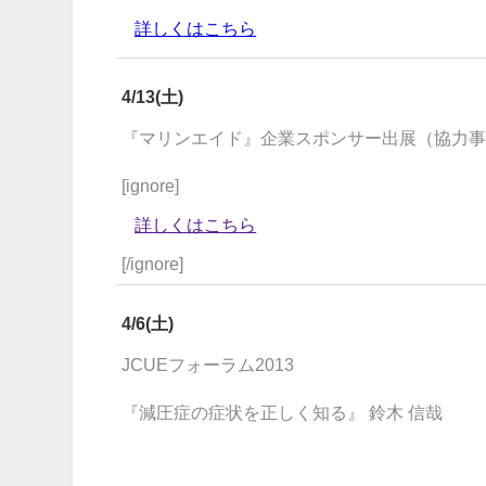
詳しくはこちら
4/13(土)
『マリンエイド』企業スポンサー出展（協力
[ignore]
詳しくはこちら
[/ignore]
4/6(土)
JCUEフォーラム2013
『減圧症の症状を正しく知る』 鈴木 信哉