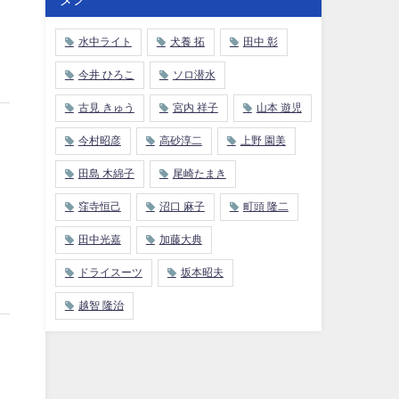
水中ライト
犬養 拓
田中 彰
今井 ひろこ
ソロ潜水
古見 きゅう
宮内 祥子
山本 遊児
今村昭彦
高砂淳二
上野 園美
田島 木綿子
尾崎たまき
窪寺恒己
沼口 麻子
町頭 隆二
田中光嘉
加藤大典
ドライスーツ
坂本昭夫
越智 隆治