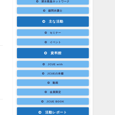
潜水救急ネットワーク
顧問弁護士
主な活動
セミナー
イベント
資料館
JCUE with
JCUEの本棚
動画
会員限定
JCUE BOOK
活動レポート