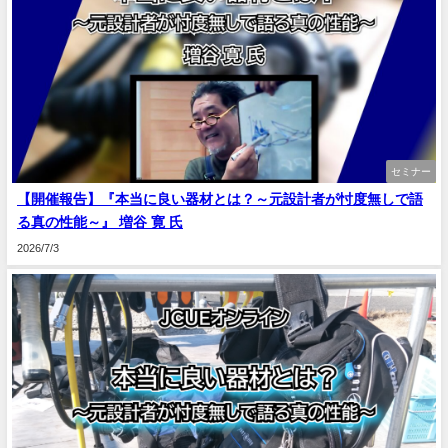
セミナー
【開催報告】『本当に良い器材とは？～元設計者が忖度無しで語
る真の性能～』 増谷 寛 氏
2026/7/3