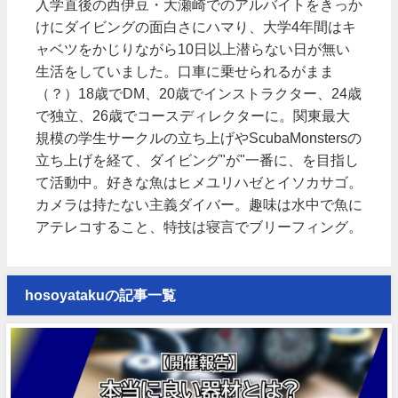
入学直後の西伊豆・大瀬崎でのアルバイトをきっか
けにダイビングの面白さにハマり、大学4年間はキ
ャベツをかじりながら10日以上潜らない日が無い
生活をしていました。口車に乗せられるがまま
（？）18歳でDM、20歳でインストラクター、24歳
で独立、26歳でコースディレクターに。関東最大
規模の学生サークルの立ち上げやScubaMonstersの
立ち上げを経て、ダイビング"が"一番に、を目指し
て活動中。好きな魚はヒメユリハゼとイソカサゴ。
カメラは持たない主義ダイバー。趣味は水中で魚に
アテレコすること、特技は寝言でブリーフィング。
hosoyatakuの記事一覧