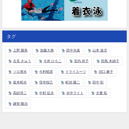
タグ
上野 園美
加藤大典
田中光嘉
山本 遊児
古見 きゅう
今井 ひろこ
宮内 祥子
田島 木綿子
ソロ潜水
今村昭彦
ドライスーツ
沼口 麻子
坂本昭夫
窪寺恒己
町頭 隆二
田中 彰
高砂淳二
中村 征夫
水中ライト
犬養 拓
越智 隆治