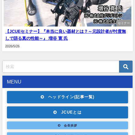
セミナー
【JCUEセミナー】『本当に良い器材とは？～元設計者が忖度無
しで語る真の性能～』 増谷 寛 氏
2026/5/26
MENU
ヘッドライン(記事一覧)
JCUEとは
会長挨拶