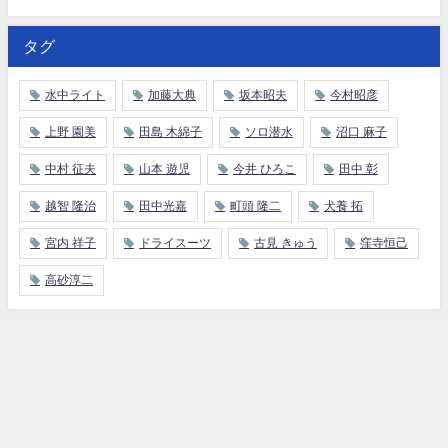
タグ
水中ライト
加藤大典
坂本昭夫
今村昭彦
上野 園美
田島 木綿子
ソロ潜水
沼口 麻子
中村 征夫
山本 遊児
今井 ひろこ
田中 彰
越智 隆治
田中光嘉
町頭 隆二
犬養 拓
宮内 祥子
ドライスーツ
古見 きゅう
窪寺恒己
高砂淳二