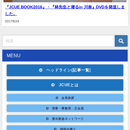
『JCUE BOOK2016』・『林先生と潜るin 川奈』DVDを発送しま
した。
2017/6/24
MENU
ヘッドライン(記事一覧)
JCUEとは
会長挨拶
理事・事務局・正会員
潜水救急ネットワーク
顧問弁護士