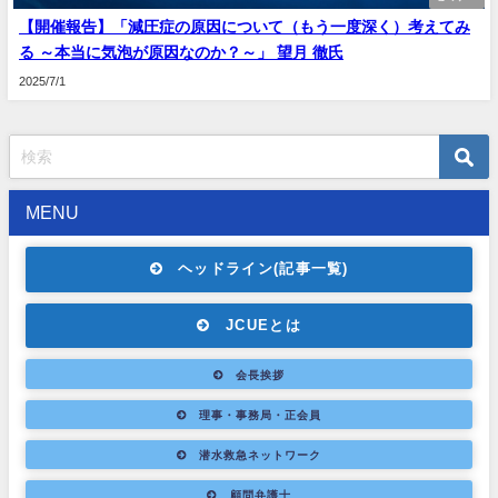
【開催報告】「減圧症の原因について（もう一度深く）考えてみ
る ～本当に気泡が原因なのか？～」 望月 徹氏
2025/7/1
MENU
ヘッドライン(記事一覧)
JCUEとは
会長挨拶
理事・事務局・正会員
潜水救急ネットワーク
顧問弁護士