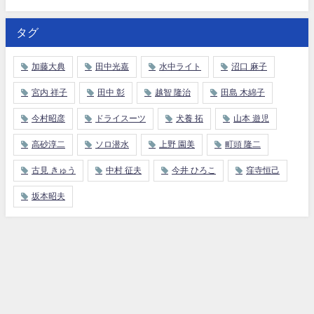
タグ
加藤大典
田中光嘉
水中ライト
沼口 麻子
宮内 祥子
田中 彰
越智 隆治
田島 木綿子
今村昭彦
ドライスーツ
犬養 拓
山本 遊児
高砂淳二
ソロ潜水
上野 園美
町頭 隆二
古見 きゅう
中村 征夫
今井 ひろこ
窪寺恒己
坂本昭夫