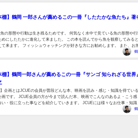
の本棚】鶴岡 一郎さんが薦めるこの一冊『したたかな魚たち』著
ん 魚の形態や行動は生き残るためです。 何気なく水中で見ている魚の形態や行
ためにしたたかに進化して来ました。 この本を読んでから魚を観察してみると
えて来ます。 フィッシュウォッチングが好きな方にお勧めします。 また、お
ています。 「したたかな魚たち」...
鶴
の本棚】鶴岡一郎さんが薦めるこの一冊『サンゴ 知られざる世界
之
棚】企画とはJCUEの会員が普段どんな本、映画を読み・感じ・知識を得てい
企画です。 JCUE会員の方が今まで読んだ本、映画でこんなのあるよ・こう感
白い・役に立った事などを紹介していきます。 JCUEには様々なお仕事・知識
員が沢山います、その方達が読んでいる...
鶴