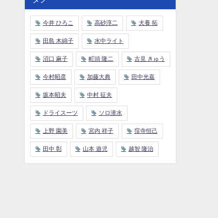
今井 ひろこ
高砂淳二
犬養 拓
田島 木綿子
水中ライト
沼口 麻子
町頭 隆二
古見 きゅう
今村昭彦
加藤大典
田中光嘉
坂本昭夫
中村 征夫
ドライスーツ
ソロ潜水
上野 園美
宮内 祥子
窪寺恒己
田中 彰
山本 遊児
越智 隆治