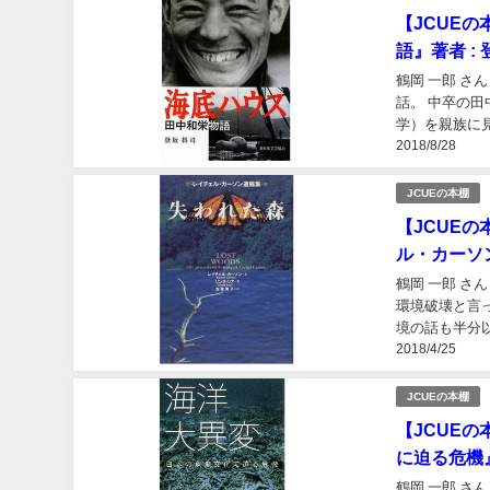
【JCUE
語』著者 : 
鶴岡 一郎 さ
話。 中卒の
学）を親族に
2018/8/28
の真っすぐな思
JCUEの本棚
【JCUE
ル・カーソ
鶴岡 一郎 さん
環境破壊と言
境の話も半分
2018/4/25
表現力が凄い！
JCUEの本棚
【JCUE
に迫る危機』
鶴岡 一郎 