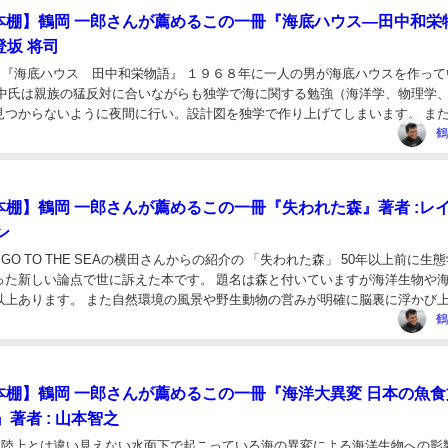
の本棚】鶴岡 一郎さんが薦めるこの一冊『海底ハウス―田中和栄
登坂 将司
ん 『海底ハウス 田中和栄物語』 １９６８年に一人の男が海底ハウスを作って
田中氏は親族の猛反対に合いながらも独学で海に関する勉強（海洋学、物理学
見つからないように夜間に行い。設計図を独学で作り上げてしまいます。 ま
いから日本経済の大物達をも味方につけ資金...
鶴
の本棚】鶴岡 一郎さんが薦めるこの一冊『失われた森』著者 :レ
ン
 GO TO THE SEAの横田さんからの紹介の 「失われた森」 50年以上前に生
った新しい論点で世に訴えた本です。 題名は森と付いていますが海洋生物や
以上あります。 また自然環境の風景や野生動物の営みが明確に脳裏に浮かび
！ 本文だけだなく巻末の...
鶴
の本棚】鶴岡 一郎さんが薦めるこの一冊『海洋大異変 日本の魚
著者 : 山本智之
さん 陸上とは違い見えない水面下で起こっている海の異変による海洋生物への影