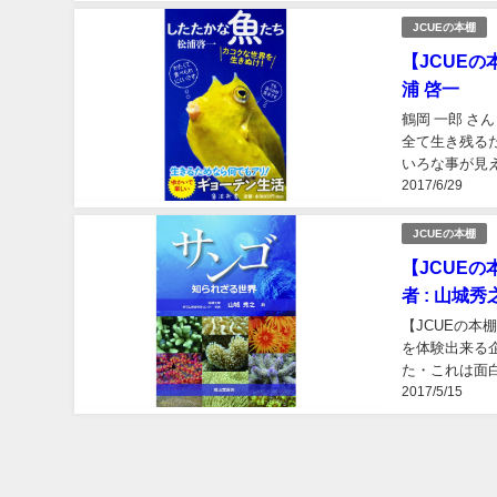
JCUEの本棚
【JCUE
浦 啓一
鶴岡 一郎 さ
全て生き残る
いろな事が見
2017/6/29
ネタも沢山載っ
JCUEの本棚
【JCUE
者 : 山城秀
【JCUEの本
を体験出来る
た・これは面
2017/5/15
験をしている会