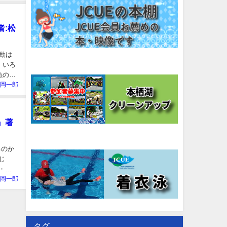
者:松
動は
 いろ
魚の小
岡一郎
』著
るのか
じ
・体
岡一郎
タグ