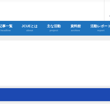
記事一覧
JCUEとは
主な活動
資料館
活動レポー
headline
about
project
archive
report