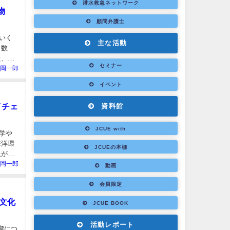
潜水救急ネットワーク
物
顧問弁護士
いく
主な活動
、数
た、そ
セミナー
岡一郎
イベント
イチェ
資料館
JCUE with
態学や
海洋環
JCUEの本棚
上がる
岡一郎
動画
会員限定
食文化
JCUE BOOK
活動レポート
響につ