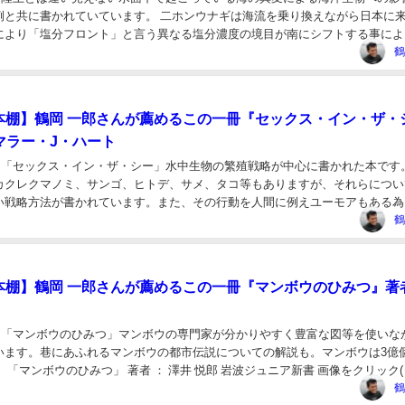
例と共に書かれていています。 二ホンウナギは海流を乗り換えながら日本に
により「塩分フロント」と言う異なる塩分濃度の境目が南にシフトする事によ
出来ずに南下する海流に乗ってしまう為、死...
鶴
の本棚】鶴岡 一郎さんが薦めるこの一冊『セックス・イン・ザ・
 マラー・J・ハート
さん 「セックス・イン・ザ・シー」水中生物の繁殖戦略が中心に書かれた本です
カクレクマノミ、サンゴ、ヒトデ、サメ、タコ等もありますが、それらについ
い戦略方法が書かれています。また、その行動を人間に例えユーモアもある為
す。 「セックス・イン・ザ・シー」 著者 ...
鶴
の本棚】鶴岡 一郎さんが薦めるこの一冊『マンボウのひみつ』著者
さん 「マンボウのひみつ」マンボウの専門家が分かりやすく豊富な図等を使いな
います。巷にあふれるマンボウの都市伝説についての解説も。マンボウは3億
 「マンボウのひみつ」 著者 ： 澤井 悦郎 岩波ジュニア新書 画像をクリック
zon購入ページへ進みます...
鶴