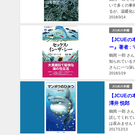
いて多くの事
るが、温暖化
2018/3/14
流の乗り換えが
JCUEの本棚
【JCUE
ー』著者 :
鶴岡 一郎 
知られている
さらに一つ深
2018/1/19
けながら読めま
JCUEの本棚
【JCUE
澤井 悦郎
鶴岡 一郎 
説してくれて
は産みません！
2017/12/13
チ)するとama