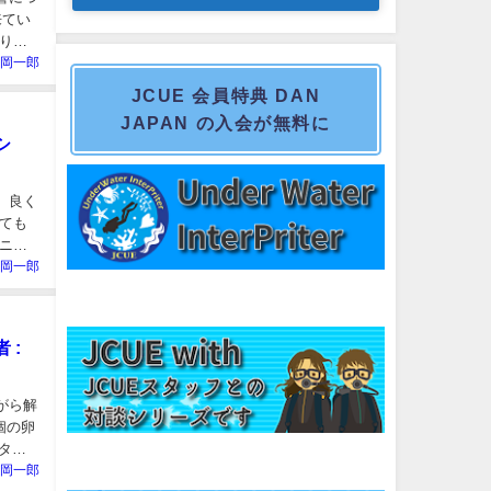
来てい
り海
岡一郎
JCUE 会員特典 DAN
JAPAN の入会が無料に
シ
。良く
ても
ニヤ
岡一郎
 :
がら解
個の卵
(タッ
岡一郎